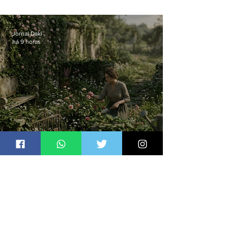
atual
Jornal Daki
há 9 horas
O jardim que ninguém vê
Jornal Daki
há 9 horas