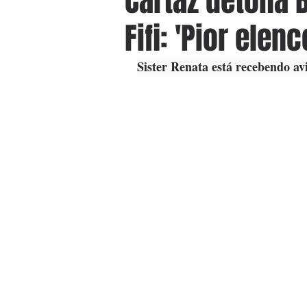
Cartaz detona 
Fifi: 'Pior elen
Sister Renata está recebendo av