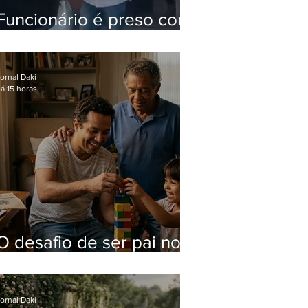
Funcionário é preso com
computadores furtados
do Hospital do Andaraí
ornal Daki
á 15 horas
O desafio de ser pai no
mundo atual
ornal Daki