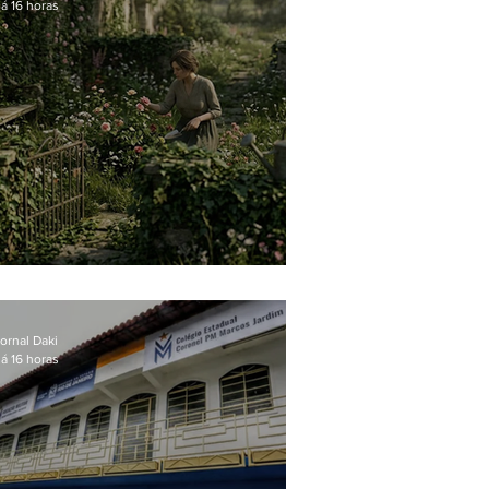
á 16 horas
O jardim que ninguém vê
ornal Daki
á 16 horas