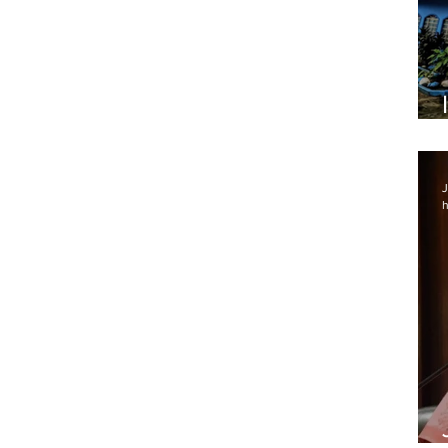
o da
J
h