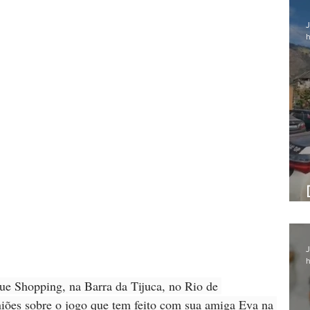
J
h
J
h
ue Shopping, na Barra da Tijuca, no Rio de 
niões sobre o jogo que tem feito com sua amiga Eva na 