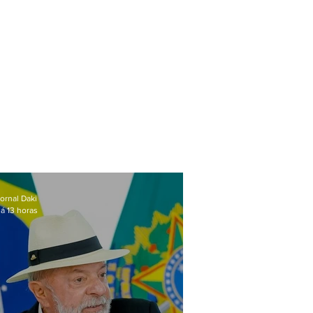
ornal Daki
á 13 horas