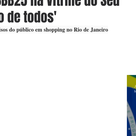
BBB25 na Vitrine do Seu
co de todos'
isos do público em shopping no Rio de Janeiro
J
h