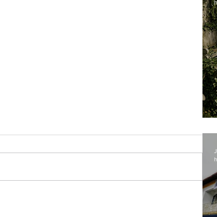
h
J
h
a em