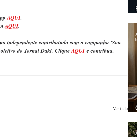
pp 
AQUI
.
m 
AQUI
.
J
h
ismo independente contribuindo com a campanha 'Sou 
oletivo do Jornal Daki. Clique 
AQUI
 e contribua.
Ver tudo
J