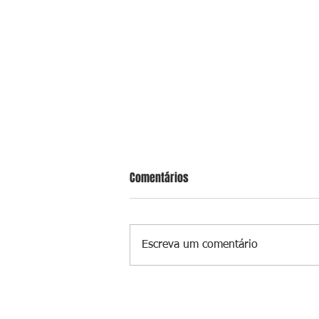
Comentários
Escreva um comentário
Jovem atriz de São Gonçalo brilh