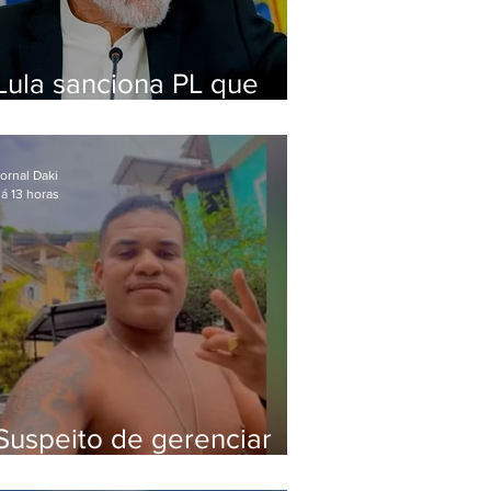
Lula sanciona PL que
amplia pena para crimes
digitais contra crianças
ornal Daki
á 13 horas
Suspeito de gerenciar
tráfico na Lapa é preso