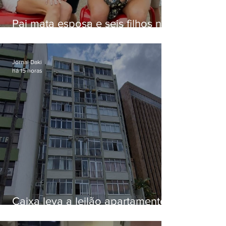
Pai mata esposa e seis filhos nos
EUA e não terá funeral
Jornal Daki
há 15 horas
Caixa leva a leilão apartamento
de Eduardo Bolsonaro em
Botafogo