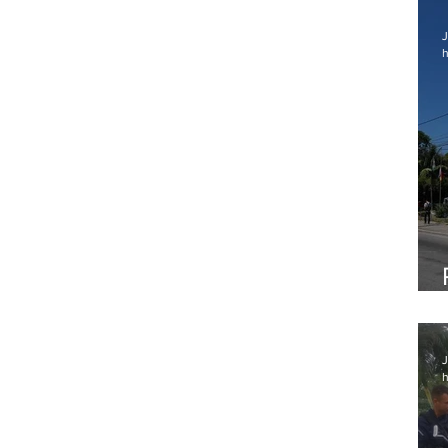
J
h
J
h