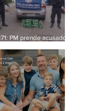
171: PM prende acusado
de estelionato em
restaurante de Niterói
ornal Daki
á 2 dias