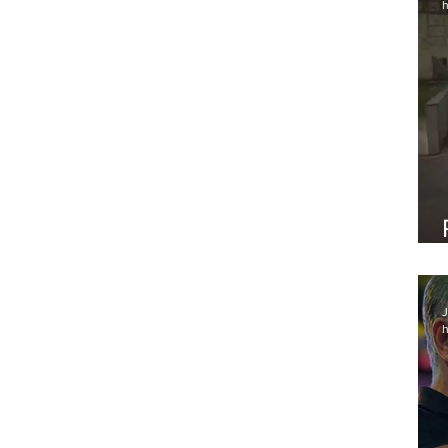
h
J
h