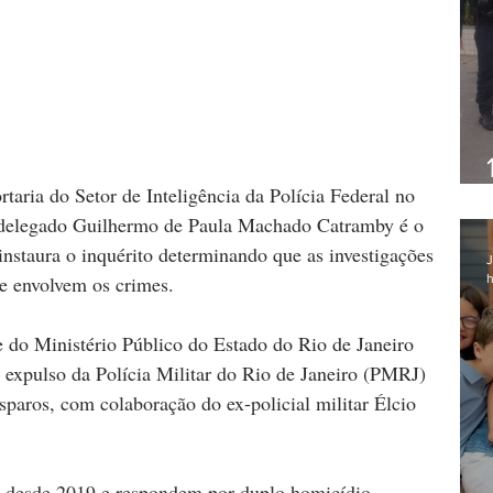
aria do Setor de Inteligência da Polícia Federal no 
o delegado Guilhermo de Paula Machado Catramby é o 
instaura o inquérito determinando que as investigações 
J
h
ue envolvem os crimes.
 e do Ministério Público do Estado do Rio de Janeiro 
 expulso da Polícia Militar do Rio de Janeiro (PMRJ) 
paros, com colaboração do ex-policial militar Élcio 
e desde 2019 e respondem por duplo homicídio 