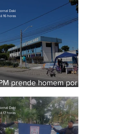
em Maricá
ornal Daki
á 16 horas
PM prende homem por
pensão alimentícia em
Niterói
ornal Daki
á 17 horas