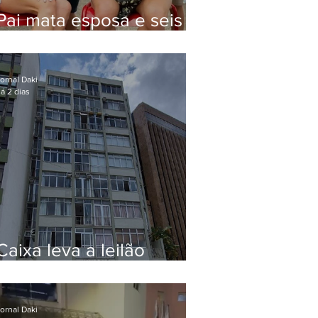
Pai mata esposa e seis
filhos nos EUA e não terá
funeral
ornal Daki
á 2 dias
Caixa leva a leilão
apartamento de Eduardo
Bolsonaro em Botafogo
ornal Daki