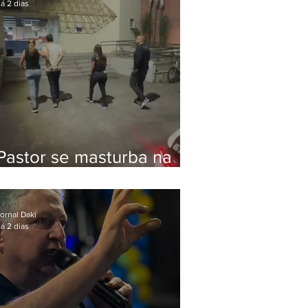
á 2 dias
Pastor se masturba na
frente de criança e é
preso na Zona Oeste
ornal Daki
á 2 dias