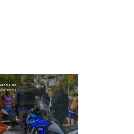
ornal Daki
á 16 horas