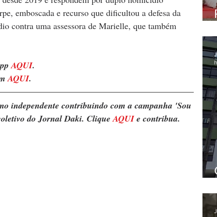
rpe, emboscada e recurso que dificultou a defesa da 
ídio contra uma assessora de Marielle, que também 
J
h
pp 
AQUI
. 
m 
AQUI
.
ismo independente contribuindo com a campanha 'Sou 
oletivo do Jornal Daki. Clique 
AQUI
 e contribua.
J