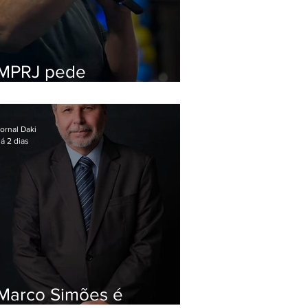
MPRJ pede
inelegibilidade de
Garotinho
ornal Daki
á 2 dias
Marco Simões é