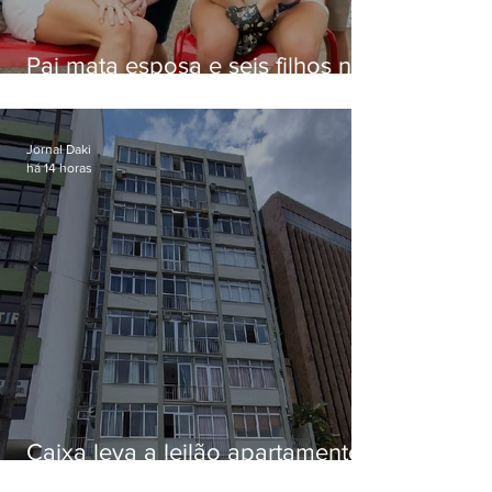
Pai mata esposa e seis filhos nos
EUA e não terá funeral
Jornal Daki
há 14 horas
Caixa leva a leilão apartamento
de Eduardo Bolsonaro em