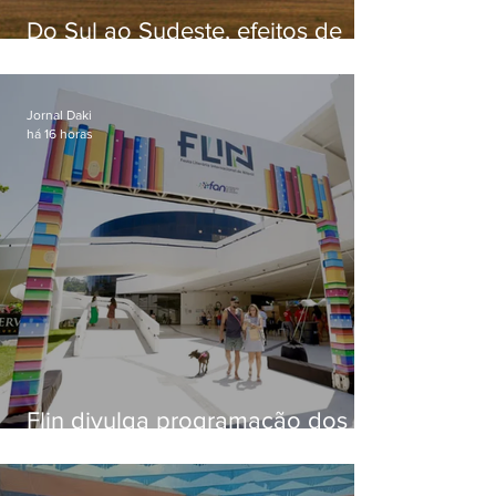
Do Sul ao Sudeste, efeitos de
ciclone-bomba causam
apreensão na população
Jornal Daki
há 16 horas
Flin divulga programação dos
dois primeiros dias; evento
começa na próxima quinta (13)