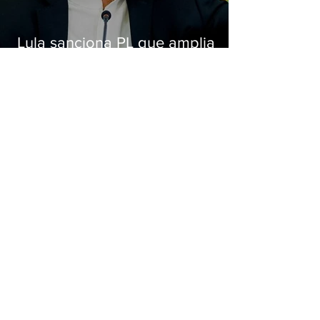
Lula sanciona PL que amplia
pena para crimes digitais contra
crianças