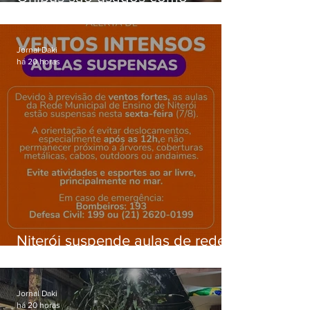
barricadas durante operação na
Gardênia Azul
Jornal Daki
há 20 horas
Niterói suspende aulas de rede
municipal por previsão de
ventos fortes nesta sexta (7)
Jornal Daki
há 20 horas