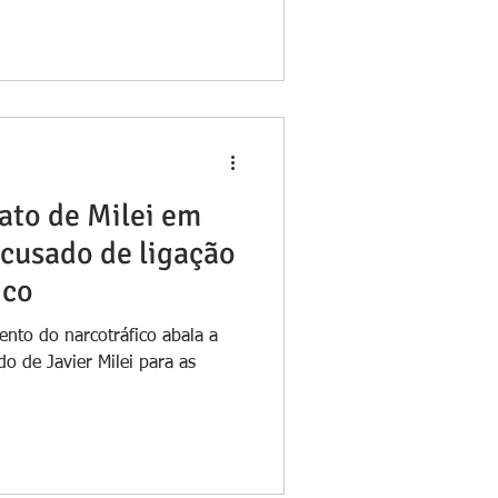
tado como o maior
tos da América do Sul,
PF), que quer trazê-lo para o
tá preso desde 2 de fevereiro
ato de Milei em
acusado de ligação
ico
nto do narcotráfico abala a
do de Javier Milei para as
.