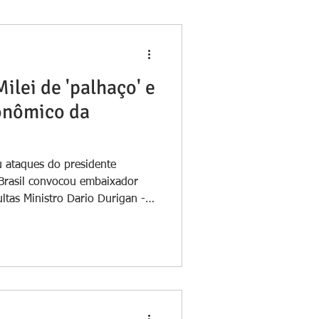
lei de 'palhaço' e
conômico da
u ataques do presidente
 Brasil convocou embaixador
ltas Ministro Dario Durigan -
O ministro da Fazenda, Dario
e da Argentina, Javier Milei,
à Rádio Jornal (PE) nesta
ração foi uma resposta às
 contra o presidente Luiz
nistro Alexandre de M