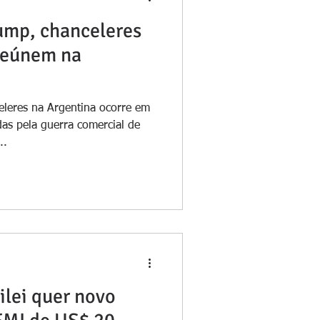
rump, chanceleres
reúnem na
eleres na Argentina ocorre em
das pela guerra comercial de
..
ilei quer novo