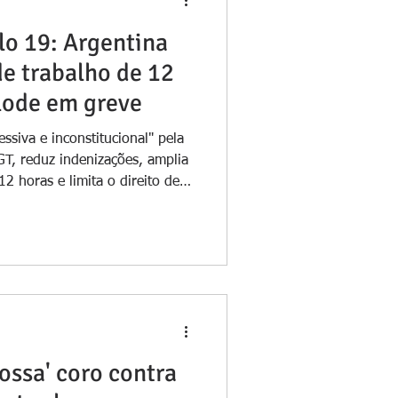
lo 19: Argentina
de trabalho de 12
plode em greve
ssiva e inconstitucional" pela
CGT, reduz indenizações, amplia
12 horas e limita o direito de
 em confronto com a polícia de
tra a reforma trabalhista que
al, em Buenos Aires. Foto:
ina enfrentou nesta quinta-
 marcada pelo cancelamento de
or
ossa' coro contra