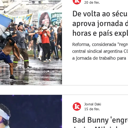
20 de fev.
De volta ao sécu
aprova jornada 
horas e país ex
Reforma, considerada "regre
central sindical argentina 
a jornada de trabalho para 
greve Manifestantes entram
choque durante protesto con
ocorre no Congresso Nacion
Luis ROBAYO / AFP A Argent
feira (19) uma greve geral
voos, paralisação do transp
Jornal Daki
15 de fev.
Bad Bunny 'engr