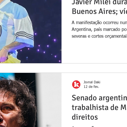
Javier Milei du
Buenos Aires; v
A manifestação ocorreu num
Argentina, país marcado po
severas e cortes orçamenta
protestos constantes Bad B
– Reprodução Durante uma
Aires, o artista porto-riqu
público manifestasse aber
político contra o presidente
momento ocorreu perante 
Jornal Daki
12 de fev.
Senado argentin
trabalhista de M
direitos