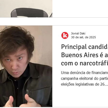
“mestre das armas” é apon
contrabandista de armamen
segundo a Polícia Federal (
Brasil. O contrabandista es
de 2024.
Jornal Daki
30 de set. de 2025
Principal candid
Buenos Aires é 
com o narcotráf
Uma denúncia de financiame
campanha eleitoral do parti
eleições legislativas de 26..