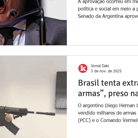
A aprovação ocorreu em mei
política e social em meio a
Senado da Argentina aprovou na madrugada desta quinta-
feira (12) uma ampla reform
presidente Javier Milei , m
avanços legislativos de su
no início de 2026. A votaç
favor e 30 contra , após m
intenso na Câmara Alta,
Jornal Daki
3 de nov. de 2025
Brasil tenta ext
armas”, preso n
O argentino Diego Hernan Di
vendido milhares de armas
(PCC) e o Comando Vermel
meio de uma disputa judicia
quase dois anos, o argentin