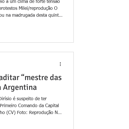
o a um clima de forte tensão
 protestos Milei/reprodução O
a trabalhista proposta pelo
arcando um dos principais
a agenda econômica de choque
ão terminou com 42 votos a
ais de 13 horas de debate
 e agora o projeto se
raditar “mestre das
a Argentina
rísio é suspeito de ter
 Primeiro Comando da Capital
ho (CV) Foto: Reprodução No
l entre Brasil e Argentina há
o Diego Hernan Dirísio, o