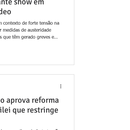
rante show em
ídeo
 contexto de forte tensão na
r medidas de austeridade
is que têm gerado greves e
unny com camisa da Argentina
 recente atuação em Buenos
enho Bad Bunny permitiu que o
tamente o seu descontentamento
 argentino, Javier Milei. O
uma multidão que, em u
o aprova reforma
ilei que restringe