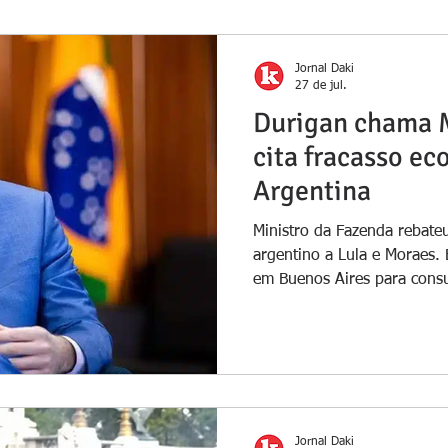
Jornal Daki
27 de jul.
Durigan chama Mi
cita fracasso e
Argentina
Ministro da Fazenda rebate
argentino a Lula e Moraes.
em Buenos Aires para consu
Foto: Washington Costa/MF 
Durigan, chamou o president
de "palhaço" em entrevista 
segunda-feira (27). A decla
ofensas proferidas por Milei
Inácio Lula da Silva e o mi
Jornal Daki