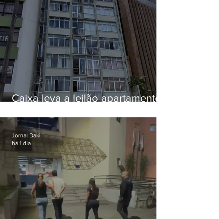
Caixa leva a leilão apartamento
de Eduardo Bolsonaro em
Botafogo
Jornal Daki
há 1 dia