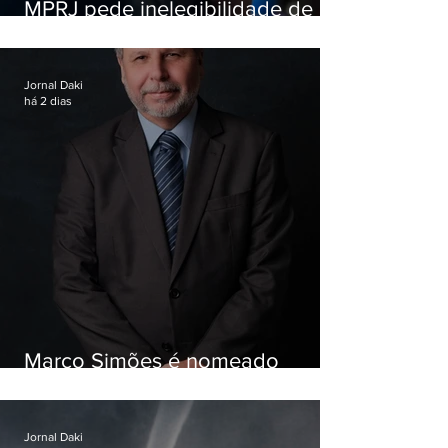
MPRJ pede inelegibilidade de
Garotinho
Jornal Daki
há 2 dias
Marco Simões é nomeado
secretário de Estado de Governo
Jornal Daki