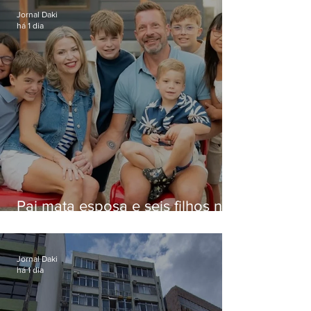
Jornal Daki
há 1 dia
Pai mata esposa e seis filhos nos
EUA e não terá funeral
Jornal Daki
há 1 dia