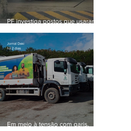
PF investiga postos que usaram
licença falsa com assinatura de
secretário morto em 2020
Jornal Daki
há 2 dias
Em meio à tensão com garis,
Força Ambiental fez aditivo de