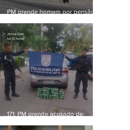
PM prende homem por pensão
alimentícia em Niterói
Jornal Daki
há 12 horas
171: PM prende acusado de
estelionato em restaurante de
Niterói