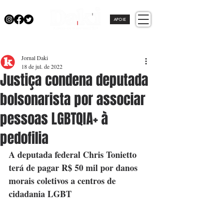
APOIE
Jornal Daki
18 de jul. de 2022
Justiça condena deputada
bolsonarista por associar
pessoas LGBTQIA+ à
pedofilia
A deputada federal Chris Tonietto 
terá de pagar R$ 50 mil por danos 
morais coletivos a centros de 
cidadania LGBT