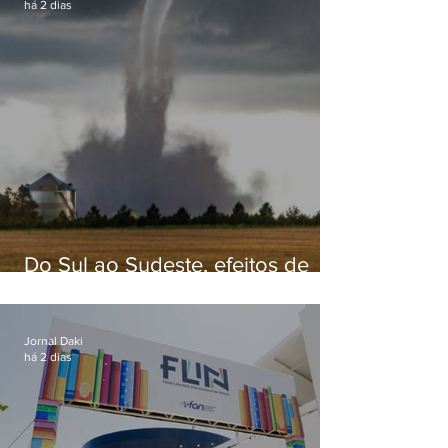
há 2 dias
Do Sul ao Sudeste, efeitos de
ciclone-bomba causam
apreensão na população
Jornal Daki
há 2 dias