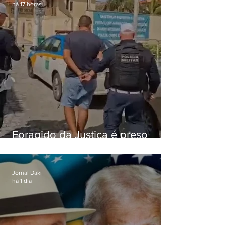
há 17 horas
Foragido da Justiça é preso
durante abordagem da PM na
RJ-106, em Maricá
Jornal Daki
há 1 dia