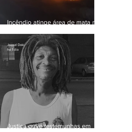
Incêndio atinge área de mata na
Serra do Vulcão, em Nova
Iguaçu
Jornal Daki
há 1 dia
Justiça ouve testemunhas em