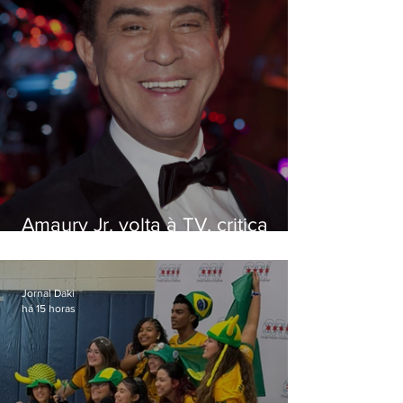
Amaury Jr. volta à TV, critica
'jabá' e diz que as pessoas
viraram colunistas de si mesmas
Jornal Daki
há 15 horas