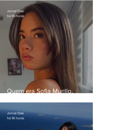
da Band
Jornal Daki
há 16 horas
Quem era Sofia Murillo,
influenciadora de 17 anos morta
em queda de helicóptero no Rio
Jornal Daki
há 16 horas