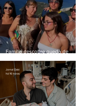
Família descobre queda de
helicóptero pela internet
enquanto aguardava segundo
voo
Jornal Daki
há 16 horas