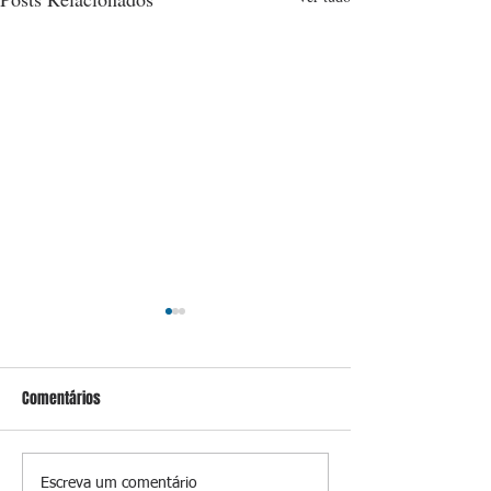
Comentários
Benedita, sobre encontro
Isaac Ricalde é o a
Escreva um comentário