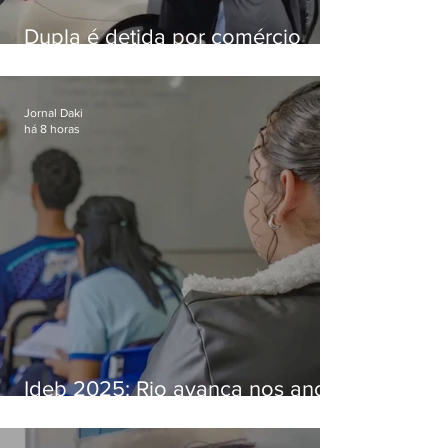
Dupla é detida por comércio
ilegal de animais silvestres em
Bangu
Jornal Daki
há 8 horas
Ideb 2025: Rio avança nos anos
iniciais e fica acima da média
nacional