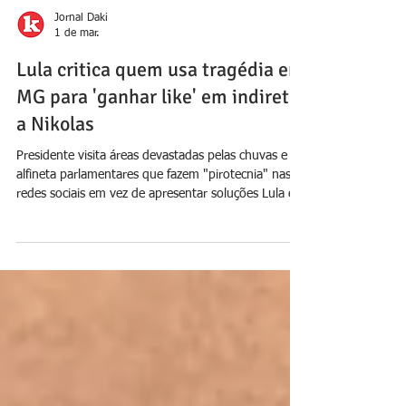
Jornal Daki
1 de mar.
Lula critica quem usa tragédia em
MG para 'ganhar like' em indireta
a Nikolas
Presidente visita áreas devastadas pelas chuvas e
alfineta parlamentares que fazem "pirotecnia" nas
redes sociais em vez de apresentar soluções Lula em
Juiz de Fora. Foto: Reprodução Durante visita neste
sábado (28) às regiões atingidas pelas fortes chuvas
em Minas Gerais, o presidente Luiz Inácio Lula da