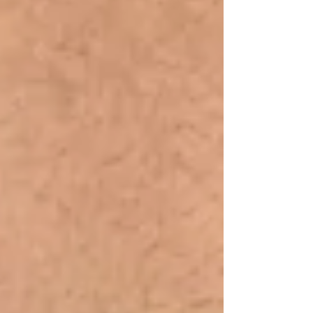
Silva (PT) fez uma crítica direta a políticos que,
segundo ele, utilizam tragédias para ganhar likes e
visibilidade nas redes sociais. A fala foi interpretada
como uma indir