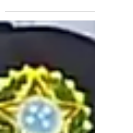
Deputado usou jatinho ligado ao banqueiro em
campanha de 2022 e agora vê conexões políticas
serem expostas pela terceira fase da Compliance
Zero Nikolas antes de embarqca no jatinho/Foto:
reprodução A deflagração da terceira fase da
Operação Compliance Zero, nesta quarta-feira (4),
trouxe à tona não apenas as suspeitas sobre o
banqueiro Daniel Vorcaro, dono do Banco Master,
mas também suas conexões políticas – e colocou o
deputado federal Nikolas Ferreira (PL-MG) em
situação