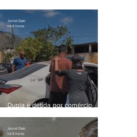
Lapa é preso após meses
foragido
Jornal Daki
há 6 horas
Dupla é detida por comércio
ilegal de animais silvestres em
Bangu
Jornal Daki
há 6 horas