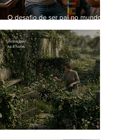
O desafio de ser pai no mundo
atual
Jornal Daki
há 8 horas
O jardim que ninguém vê