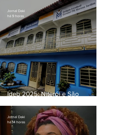
Jornal Daki
há 9 horas
Ideb 2025: Niterói e São
Gonçalo têm desempenhos
distintos no ensino médio; veja
Jornal Daki
há 14 horas