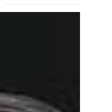
casa no Jardim Botânico, em Brasília, por 90 dias,
com uso de tornozeleira eletrônica e restrições de
contato O ex-presidente Jair Bolsonaro na garagem
de sua casa, em Brasília. Foto: Sergio Lima/AFP O
ministro Alexandre de Moraes, do Supremo Tribunal
Federal (STF), decidiu nesta terça-feira (24)
transferir o ex-presidente Jair Bolsonaro para a
prisão domiciliar. A decisão ac