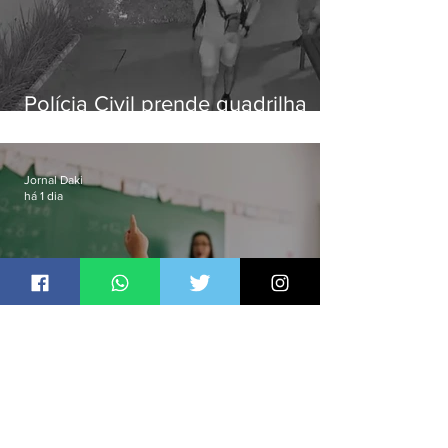
Polícia Civil prende quadrilha
especializada em roubos a
residências de luxo no Rio
Jornal Daki
há 1 dia