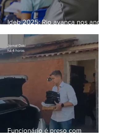
Ideb 2025: Rio avança nos anos
iniciais e fica acima da média
nacional
Jornal Daki
há 4 horas
Funcionário é preso com
computadores furtados do