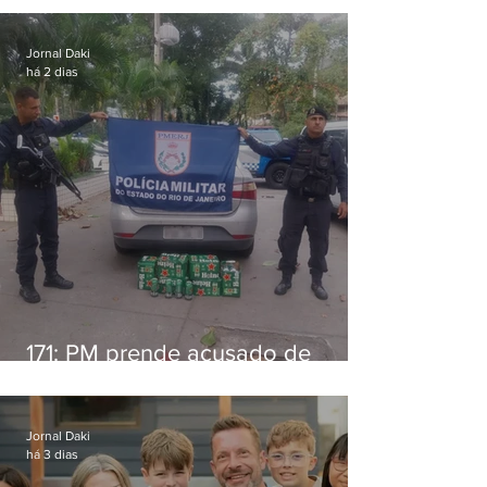
Jornal Daki
há 2 dias
171: PM prende acusado de
estelionato em restaurante de
Niterói
Jornal Daki
há 3 dias