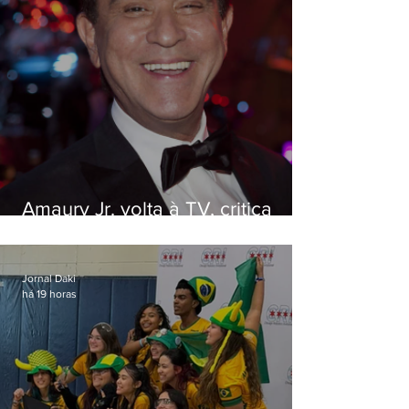
Amaury Jr. volta à TV, critica
'jabá' e diz que as pessoas
viraram colunistas de si mesmas
Jornal Daki
há 19 horas