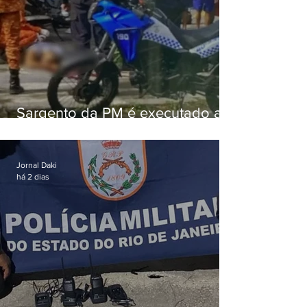
Sargento da PM é executado a
tiros enquanto estava de folga
em Vaz Lobo
Jornal Daki
há 2 dias