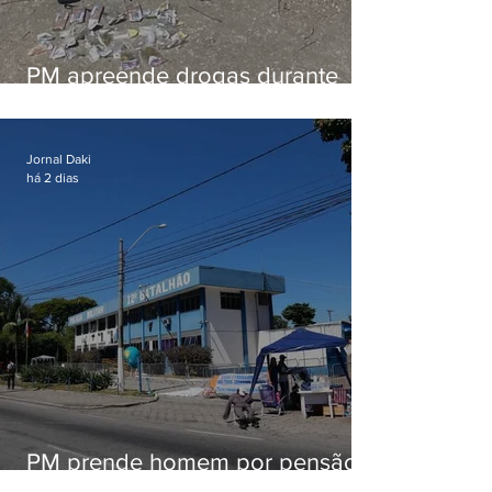
PM apreende drogas durante
patrulhamento em Maricá
Jornal Daki
há 2 dias
PM prende homem por pensão
alimentícia em Niterói