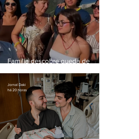
Família descobre queda de
helicóptero pela internet
enquanto aguardava segundo
voo
Jornal Daki
há 20 horas