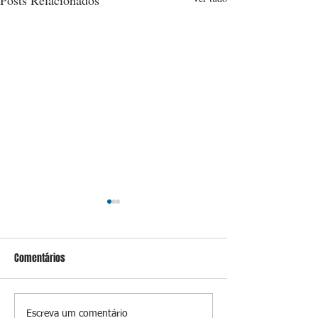
Posts Relacionados
Comentários
Jurídico de campanha
Além de alianças, 
Escreva um comentário