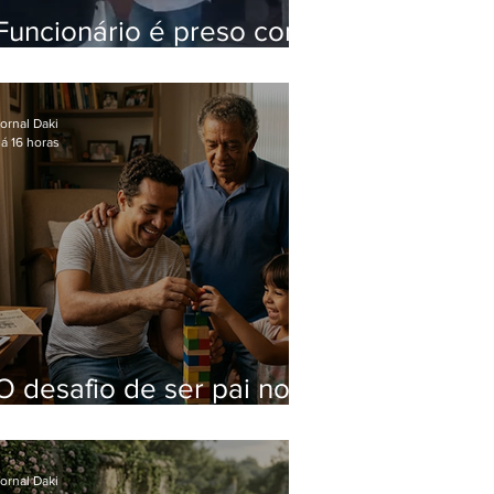
Funcionário é preso com
computadores furtados
do Hospital do Andaraí
ornal Daki
á 16 horas
O desafio de ser pai no
mundo atual
ornal Daki