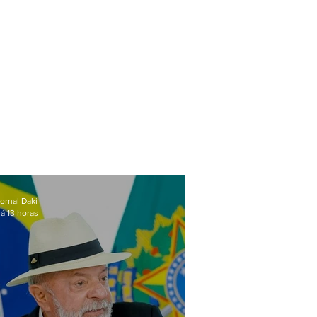
ornal Daki
á 13 horas