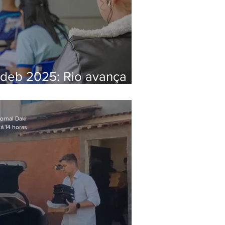
Ideb 2025: Rio avança
nos anos iniciais e fica
acima da média nacional
ornal Daki
á 14 horas