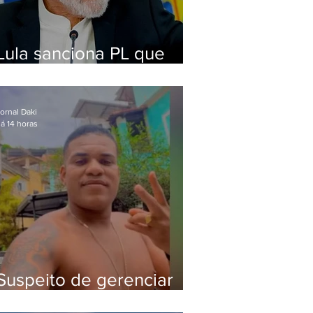
Lula sanciona PL que
amplia pena para crimes
digitais contra crianças
ornal Daki
á 14 horas
Suspeito de gerenciar
tráfico na Lapa é preso