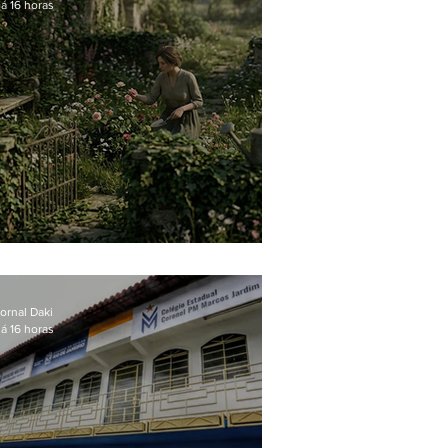
á 16 horas
O jardim que ninguém vê
ornal Daki
á 16 horas