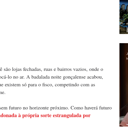
J
h
 são lojas fechadas, ruas e bairros vazios, onde o 
ocá-lo no ar. A badalada noite gonçalense acabou, 
e existem só para o fisco, competindo com as 
me. 
 sem futuro no horizonte próximo. Como haverá futuro 
donada à própria sorte estrangulada por 