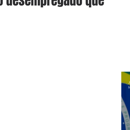
 o desempregado que
J
h