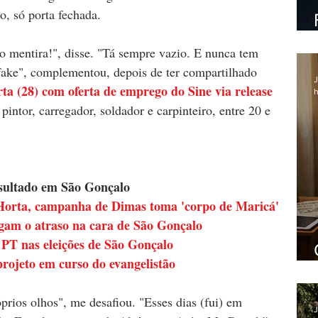
, só porta fechada.
do mentira!", disse. "Tá sempre vazio. E nunca tem 
fake", complementou, depois de ter compartilhado 
J
rta (28) com oferta de emprego do Sine via release 
h
pintor, carregador, soldador e carpinteiro, entre 20 e 
esultado em São Gonçalo
Horta, campanha de Dimas toma 'corpo de Maricá'
egam o atraso na cara de São Gonçalo
PT nas eleições de São Gonçalo
projeto em curso do evangelistão
prios olhos", me desafiou. "Esses dias (fui) em 
J