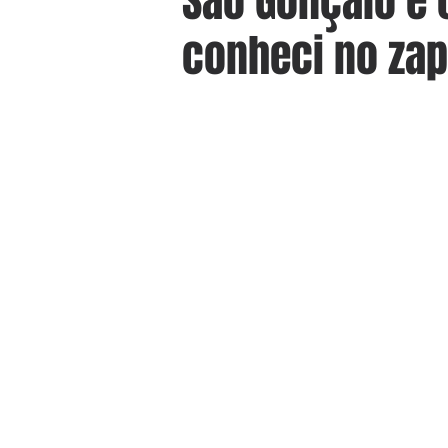
São Gonçalo e
conheci no zap