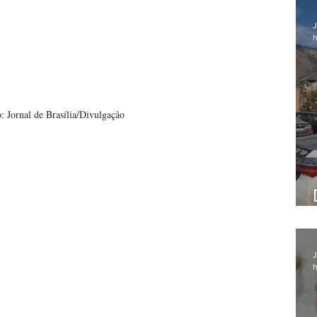
J
h
: Jornal de Brasília/Divulgação
J
h