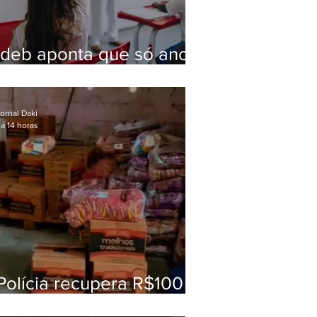
Ideb aponta que só anos
iniciais superam meta
nacional da educação
ornal Daki
á 14 horas
Polícia recupera R$100
mil em carga roubada na