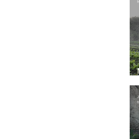
h
J
h