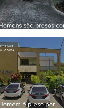
Homens são presos com
drogas e arma de fogo
no Brejal
ornal Daki
á 22 horas
Homem é preso por