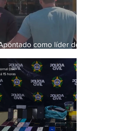
Apontado como líder de
esquema de golpes
contra aposentados é
preso
ornal Daki
á 15 horas