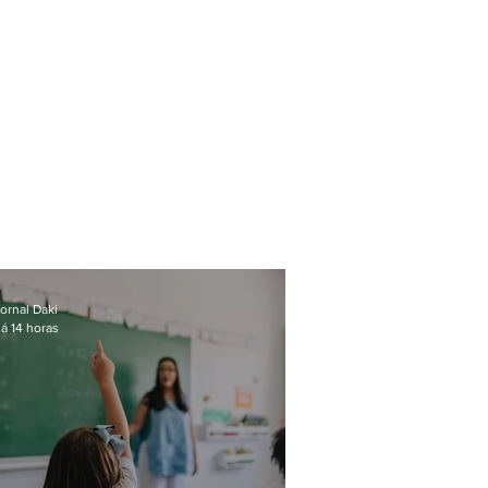
ornal Daki
á 14 horas