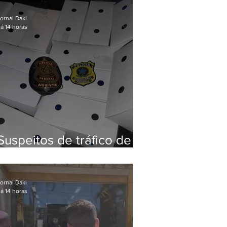
Baixada Fluminense
ornal Daki
á 14 horas
Suspeitos de tráfico de
animais silvestres são
presos com 50 aves
ornal Daki
á 14 horas