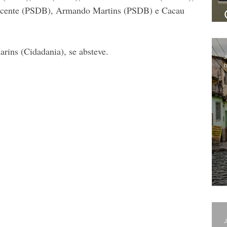
Vicente (PSDB), Armando Martins (PSDB) e Cacau 
rins (Cidadania), se absteve.
J
h
J