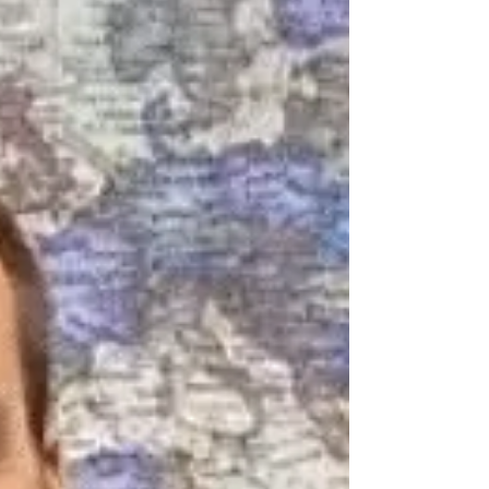
cassado Lula Marques/Agência Brasil A Polícia
Federal determinou o “retorno imediato” de
Eduardo Bolsonaro ao cargo de escrivão, carreira da
qual estava afastado para exercer o cargo de
deputado federal. O filho do ex-presidente Jair
Bolsonaro está foragido em território norte-
americano. Eleito deputado federal pelo estado de
São Paulo pela primeira vez em 2015, Eduardo
Bolsonaro teve seu último mandato cassado no dia
18 de dez