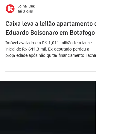
Jornal Daki
há 3 dias
Caixa leva a leilão apartamento de
Eduardo Bolsonaro em Botafogo
Imóvel avaliado em R$ 1,011 milhão tem lance
inicial de R$ 644,3 mil. Ex-deputado perdeu a
propriedade após não quitar financiamento Fachada
do prédio em que fica o apartamento do ex-
deputado Eduardo Bolsonaro; imóvel foi colocado
para leilão pela Caixa por débito em financiamento -
Divulgação Caixa A Caixa Econômica Federal colocou
em leilão um apartamento que pertenceu ao ex-
deputado federal Eduardo Bolsonaro (PL). O imóvel,
localizado no bairro de Botafogo, na Zona Sul do