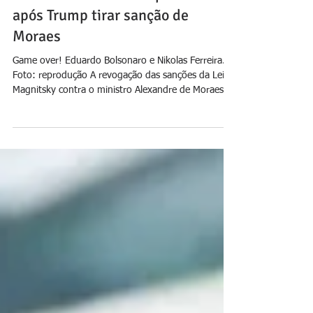
Jornal Daki
13 de dez. de 2025
Eduardo é humilhado por Nikolas
após Trump tirar sanção de
Moraes
Game over! Eduardo Bolsonaro e Nikolas Ferreira.
Foto: reprodução A revogação das sanções da Lei
Magnitsky contra o ministro Alexandre de Moraes,
determinada por Donald Trump após negociações
com o governo Lula, gerou crise na extrema-direita.
O episódio expôs a ruptura entre dois de seus
principais expoentes: Eduardo Bolsonaro e Nikolas
Ferreira, que agora se apresenta como alternativa