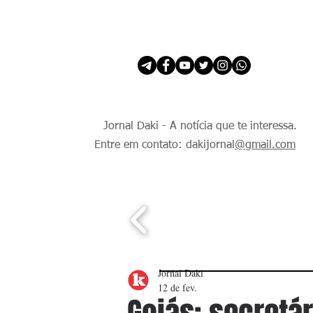
INÍCIO
É Daki. E de todo Mundo.
Jornal Daki - A notícia que te interessa.
Entre em contato: dakijornal
@gmail.com
Jornal Daki
12 de fev.