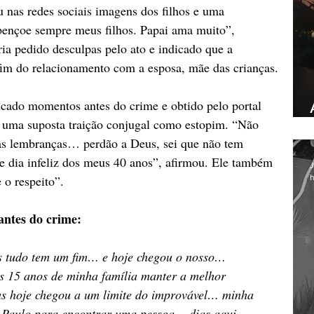
u nas redes sociais imagens dos filhos e uma 
ençoe sempre meus filhos. Papai ama muito”, 
ria pedido desculpas pelo ato e indicado que a 
fim do relacionamento com a esposa, mãe das crianças.
icado momentos antes do crime e obtido pelo portal 
 uma suposta traição conjugal como estopim. “Não 
sas lembranças… perdão a Deus, sei que não tem 
e dia infeliz dos meus 40 anos”, afirmou. Ele também 
J
h
 o respeito”.
antes do crime: 
s tudo tem um fim… e hoje chegou o nosso… 
es 15 anos de minha família manter a melhor 
as hoje chegou a um limite do improvável… minha 
o Paulo para encontrar uma pessoa… dias aqui 