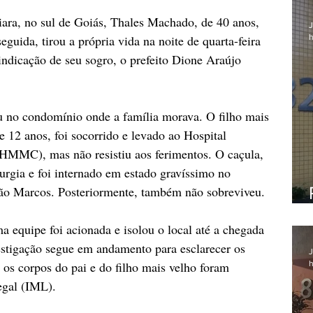
iara, no sul de Goiás, Thales Machado, de 40 anos, 
J
h
seguida, tirou a própria vida na noite de quarta-feira 
indicação de seu sogro, o prefeito Dione Araújo 
 no condomínio onde a família morava. O filho mais 
12 anos, foi socorrido e levado ao Hospital 
HMMC), mas não resistiu aos ferimentos. O caçula, 
urgia e foi internado em estado gravíssimo no 
São Marcos. Posteriormente, também não sobreviveu.
a equipe foi acionada e isolou o local até a chegada 
vestigação segue em andamento para esclarecer os 
J
h
os corpos do pai e do filho mais velho foram 
egal (IML).