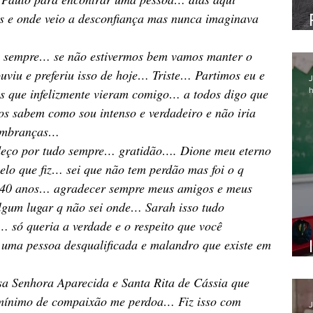
ias e onde veio a desconfiança mas nunca imaginava 
 sempre… se não estivermos bem vamos manter o 
uviu e preferiu isso de hoje… Triste… Partimos eu e 
J
h
s que infelizmente vieram comigo… a todos digo que 
os sabem como sou intenso e verdadeiro e não iria 
lembranças…
deço por tudo sempre… gratidão…. Dione meu eterno 
elo que fiz… sei que não tem perdão mas foi o q 
us 40 anos… agradecer sempre meus amigos e meus 
lgum lugar q não sei onde… Sarah isso tudo 
… só queria a verdade e o respeito que você 
m uma pessoa desqualificada e malandro que existe em 
sa Senhora Aparecida e Santa Rita de Cássia que 
o mínimo de compaixão me perdoa… Fiz isso com 
J