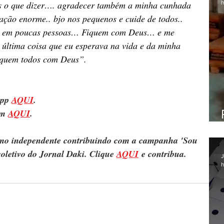
h
is o que dizer…. agradecer também a minha cunhada 
ação enorme.. bjo nos pequenos e cuide de todos.. 
ejo em poucas pessoas… Fiquem com Deus… e me 
última coisa que eu esperava na vida e da minha 
fiquem todos com Deus”.
pp 
AQUI
.
m 
AQUI
.
ismo independente contribuindo com a campanha 'Sou 
oletivo do Jornal Daki. Clique 
AQUI
 e contribua.
J
h