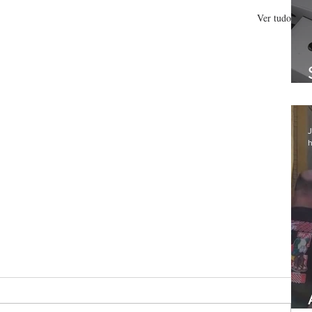
Ver tudo
J
h