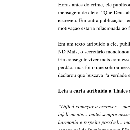
Horas antes do crime, ele publico
mensagem de afeto. “Que Deus ab
escreveu. Em outra publicação, te
motivação estaria relacionada ao 
Em um texto atribuído a ele, publ
ND Mais, o secretário mencionou
iria conseguir viver mais com es
perdão, mas foi o que sobrou ness
declarou que buscava “a verdade e
Leia a carta atribuída a Thales 
“Difícil começar a escrever… ma
infelizmente… tentei sempre ness
harmonia e respeito possível… m
esposa sai de Itumbiara para Sã