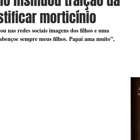
io insinuou traição da
tificar morticínio
ou nas redes sociais imagens dos filhos e uma 
bençoe sempre meus filhos. Papai ama muito”, 
J
h