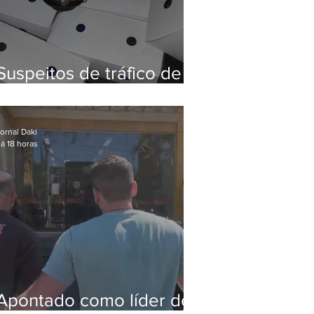
Suspeitos de tráfico de
animais silvestres são
presos com 50 aves
ornal Daki
á 18 horas
Apontado como líder de