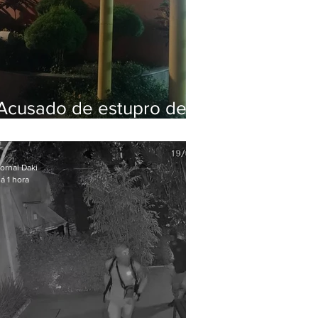
Acusado de estupro de
vulnerável é preso em
Maricá
ornal Daki
á 1 hora