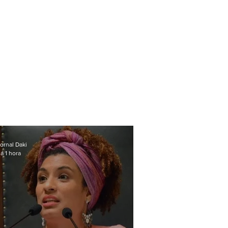
ornal Daki
á 1 hora