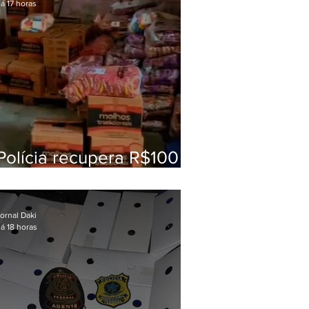
á 17 horas
Polícia recupera R$100
mil em carga roubada na
Baixada Fluminense
ornal Daki
á 18 horas