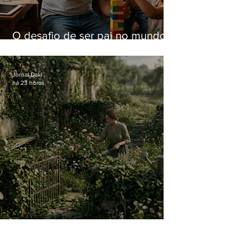
O desafio de ser pai no mundo
atual
Jornal Daki
há 23 horas
O jardim que ninguém vê