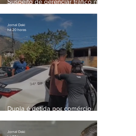
Suspeito de gerenciar tráfico na
Lapa é preso após meses
foragido
Jornal Daki
há 20 horas
Dupla é detida por comércio
ilegal de animais silvestres em
Bangu
Jornal Daki