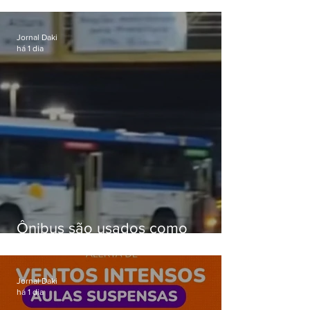
celular no Méier acumula 37
passagens
Jornal Daki
há 1 dia
Ônibus são usados como
barricadas durante operação na
Gardênia Azul
Jornal Daki
há 1 dia