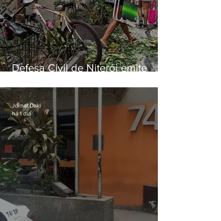
Defesa Civil de Niterói emite
aviso de ventos fortes para esta
sexta-feira (07)
Jornal Daki
há 1 dia