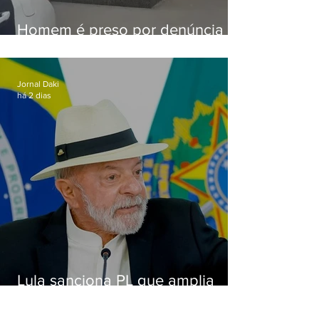
Homem é preso por denúncia
de importunação sexual em
Alcântara
Jornal Daki
há 2 dias
Lula sanciona PL que amplia
pena para crimes digitais contra
crianças