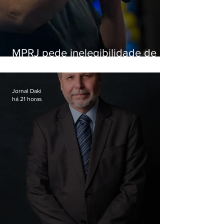
MPRJ pede inelegibilidade de
Garotinho
Jornal Daki
há 21 horas