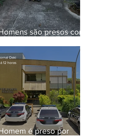
Homens são presos com
drogas e arma de fogo
no Brejal
ornal Daki
á 12 horas
Homem é preso por