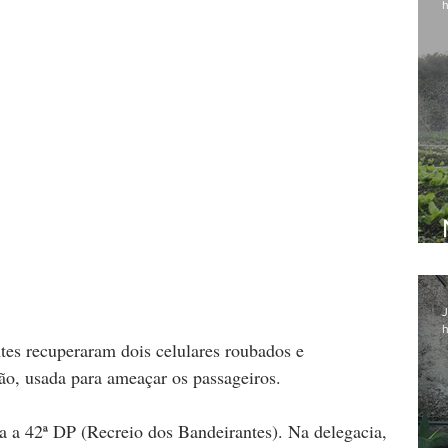
h
J
h
tes recuperaram dois celulares roubados e 
ão, usada para ameaçar os passageiros.
a a 42ª DP (Recreio dos Bandeirantes). Na delegacia, 