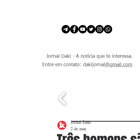
INÍCIO
É Daki. E de todo Mundo.
Jornal Daki - A notícia que te interessa.
Entre em contato: dakijornal
@gmail.com
Jornal Daki
2 de mar.