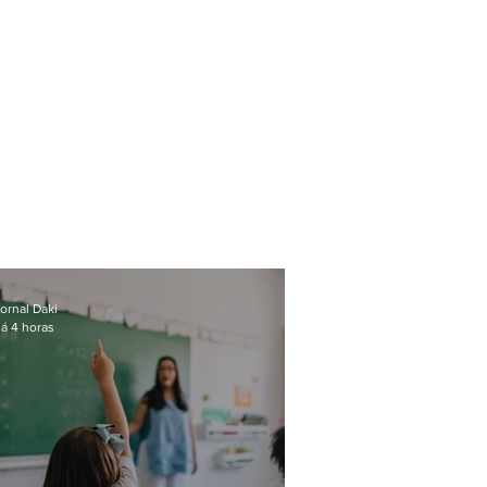
ornal Daki
á 4 horas