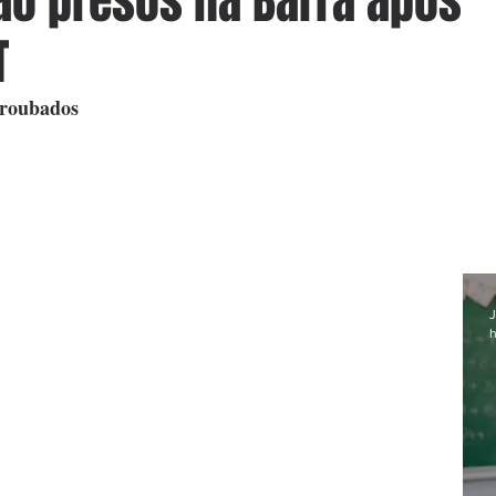
o presos na Barra após
T
 roubados
J
h