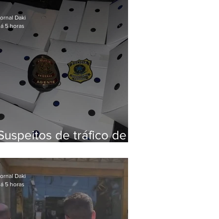
Baixada Fluminense
ornal Daki
á 5 horas
Suspeitos de tráfico de
animais silvestres são
presos com 50 aves
ornal Daki
á 5 horas