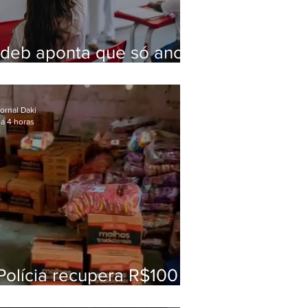
Ideb aponta que só anos
iniciais superam meta
nacional da educação
ornal Daki
á 4 horas
Polícia recupera R$100
mil em carga roubada na