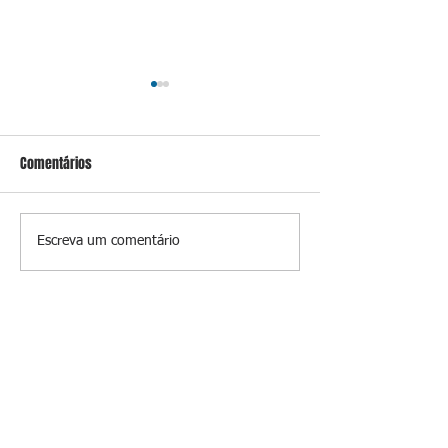
Comentários
Conceição
Prevenir é melhor
Escreva um comentário