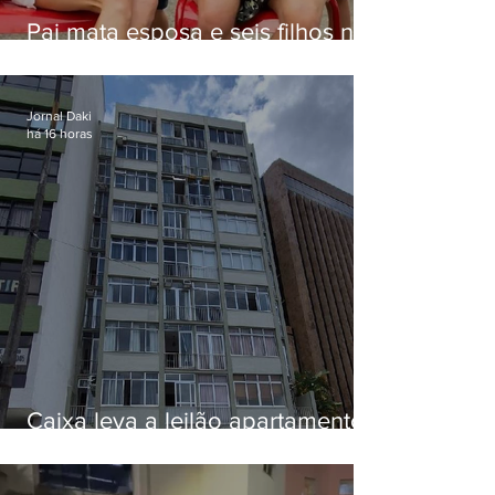
Pai mata esposa e seis filhos nos
EUA e não terá funeral
Jornal Daki
há 16 horas
Caixa leva a leilão apartamento
de Eduardo Bolsonaro em
Botafogo