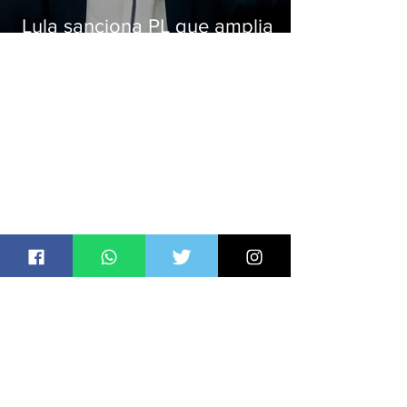
Lula sanciona PL que amplia
pena para crimes digitais contra
crianças