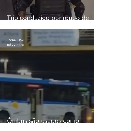
Trio conduzido por roubo de
celular no Méier acumula 37
passagens
Jornal Daki
há 22 horas
Ônibus são usados como
barricadas durante operação na