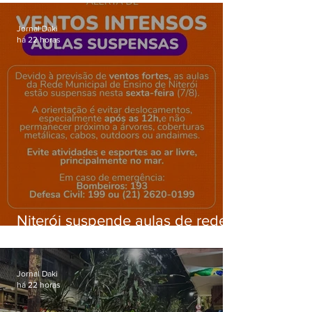
Gardênia Azul
Jornal Daki
há 22 horas
Niterói suspende aulas de rede
municipal por previsão de
ventos fortes nesta sexta (7)
Jornal Daki
há 22 horas