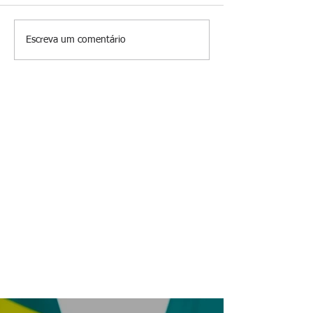
Prevenir é melhor
Escreva um comentário