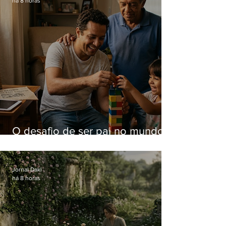
há 8 horas
O desafio de ser pai no mundo
atual
Jornal Daki
há 8 horas