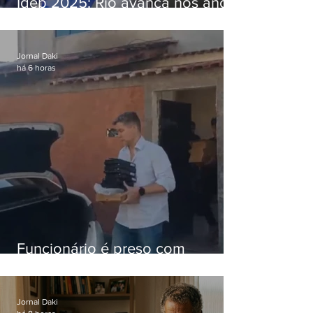
Ideb 2025: Rio avança nos anos
iniciais e fica acima da média
nacional
Jornal Daki
há 6 horas
Funcionário é preso com
computadores furtados do
Hospital do Andaraí
Jornal Daki