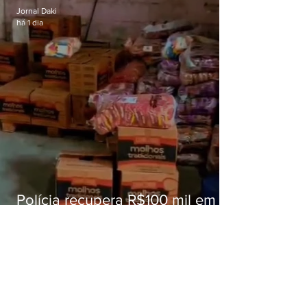
Jornal Daki
há 1 dia
Polícia recupera R$100 mil em
carga roubada na Baixada
Fluminense