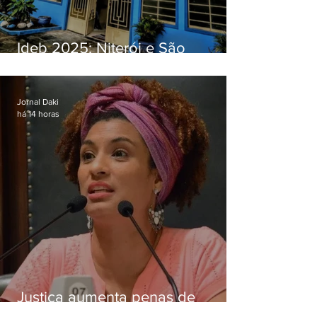
Ideb 2025: Niterói e São
Gonçalo têm desempenhos
distintos no ensino médio; veja
Jornal Daki
há 14 horas
Justiça aumenta penas de
Ronnie Lessa e Élcio Queiroz