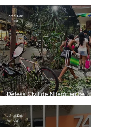
municipal por previsão de
ventos fortes nesta sexta (7)
Jornal Daki
há 1 dia
Defesa Civil de Niterói emite
aviso de ventos fortes para esta
sexta-feira (07)
Jornal Daki
há 1 dia