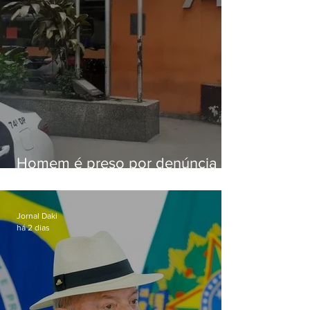
Homem é preso por denúncia
de importunação sexual em
Alcântara
Jornal Daki
há 2 dias