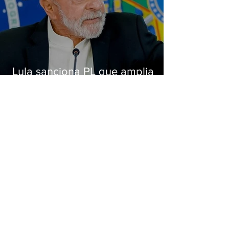
Lula sanciona PL que amplia
pena para crimes digitais contra
crianças