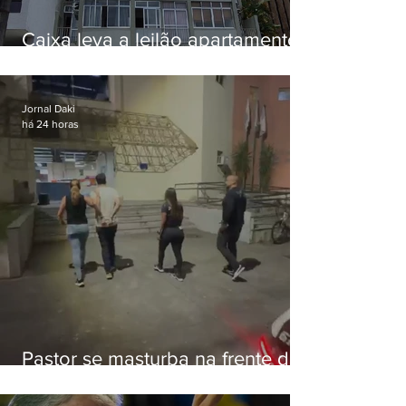
Caixa leva a leilão apartamento
de Eduardo Bolsonaro em
Botafogo
Jornal Daki
há 24 horas
Pastor se masturba na frente de
criança e é preso na Zona Oeste