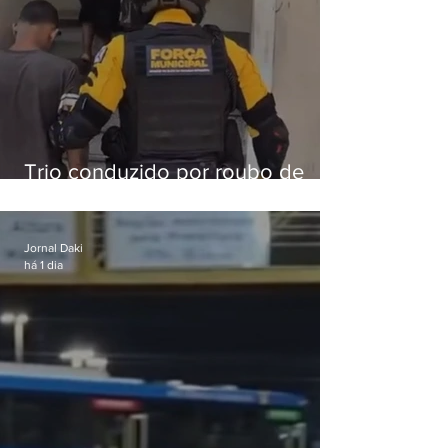
Trio conduzido por roubo de
celular no Méier acumula 37
passagens
Jornal Daki
há 1 dia