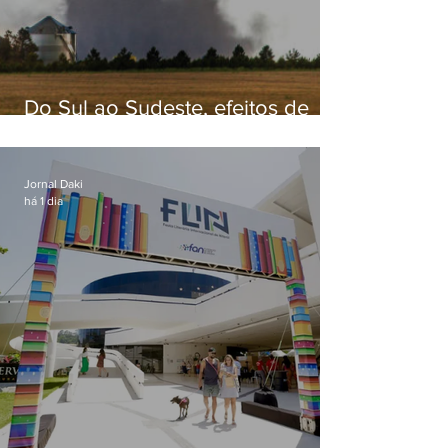
Do Sul ao Sudeste, efeitos de
ciclone-bomba causam
apreensão na população
Jornal Daki
há 1 dia