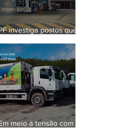
PF investiga postos que
usaram licença falsa com
assinatura de secretário
morto em 2020
ornal Daki
á 22 horas
Em meio à tensão com