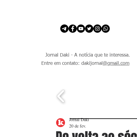
INÍCIO
É Daki. E de todo Mundo.
Jornal Daki - A notícia que te interessa.
Entre em contato: dakijornal
@gmail.com
Jornal Daki
20 de fev.