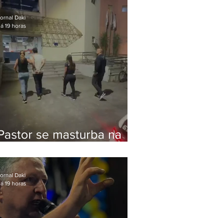
Bolsonaro em Botafogo
ornal Daki
á 19 horas
Pastor se masturba na
frente de criança e é
preso na Zona Oeste
ornal Daki
á 19 horas