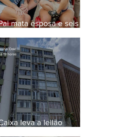
Pai mata esposa e seis
filhos nos EUA e não terá
funeral
ornal Daki
á 19 horas
Caixa leva a leilão
apartamento de Eduardo