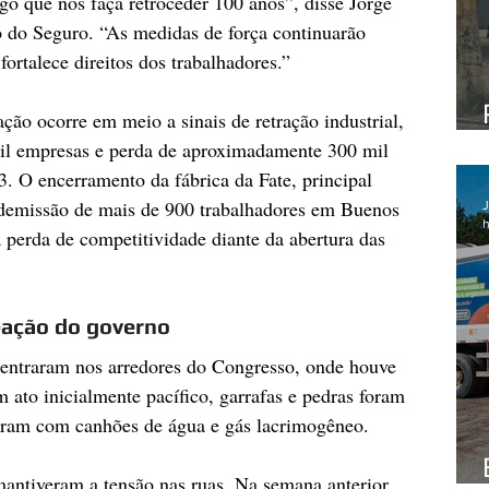
go que nos faça retroceder 100 anos”, disse Jorge 
to do Seguro. “As medidas de força continuarão 
ortalece direitos dos trabalhadores.”
ção ocorre em meio a sinais de retração industrial, 
il empresas e perda de aproximadamente 300 mil 
 O encerramento da fábrica da Fate, principal 
 demissão de mais de 900 trabalhadores em Buenos 
J
h
 perda de competitividade diante da abertura das 
eação do governo
centraram nos arredores do Congresso, onde houve 
 ato inicialmente pacífico, garrafas e pedras foram 
giram com canhões de água e gás lacrimogêneo.
antiveram a tensão nas ruas. Na semana anterior, 