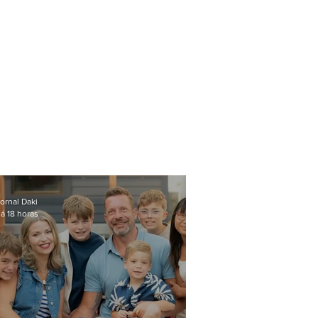
ornal Daki
á 18 horas