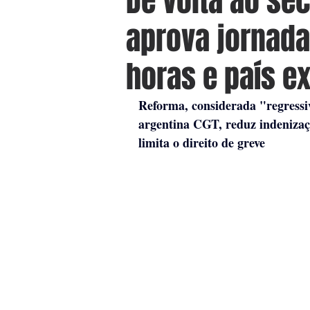
De volta ao séc
aprova jornada
horas e país e
Reforma, considerada "regressiva
argentina CGT, reduz indenizaçõ
limita o direito de greve