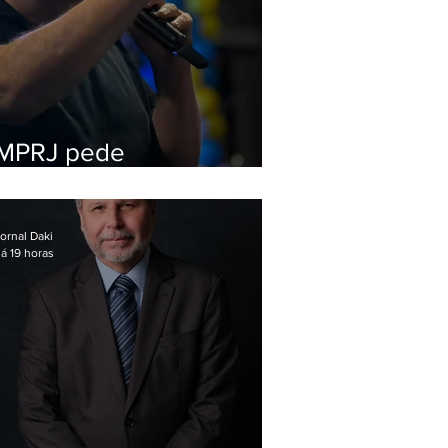
MPRJ pede
inelegibilidade de
Garotinho
ornal Daki
á 19 horas