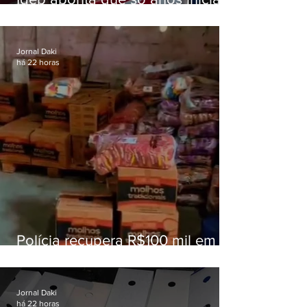
superam meta nacional da
educação
Jornal Daki
há 22 horas
Polícia recupera R$100 mil em
carga roubada na Baixada
Fluminense
Jornal Daki
há 22 horas