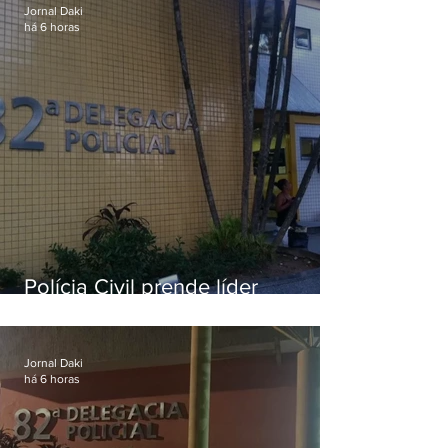
Jornal Daki
há 6 horas
Polícia Civil prende líder
religioso que abusava
sexualmente de fiéis por mais de
uma década
Jornal Daki
há 6 horas