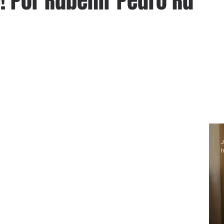
! Por Rubenir Pedro Ru
J
h