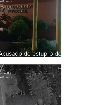
á 8 horas
Acusado de estupro de
vulnerável é preso em
Maricá
ornal Daki
á 8 horas