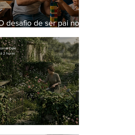
O desafio de ser pai no
mundo atual
ornal Daki
á 2 horas
O jardim que ninguém vê