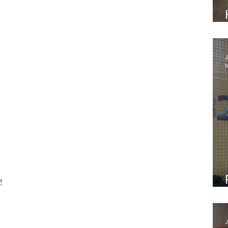
J
h
!
J