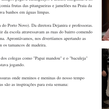
comia frutas das pitangueiras e jamelões na Praia da 
ava banhos em águas limpas.
do Porto Novo). Da diretora Dejanira e professoras. 
ir da escola atravessavam as ruas do bairro comendo 
na. Aprontávamos, nos divertíamos apertando as 
m os tamancos de madeira.
s dos colegas como "Papai mandou" e o "baculeja" 
J
h
stava jogando.
vessuras onde meninos e meninas do nosso tempo 
s são as inspirações para esta semana: