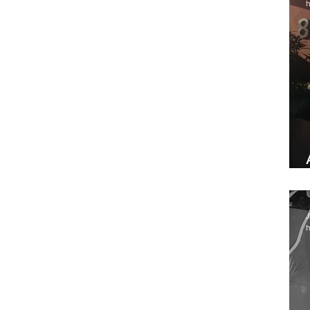
h
J
h