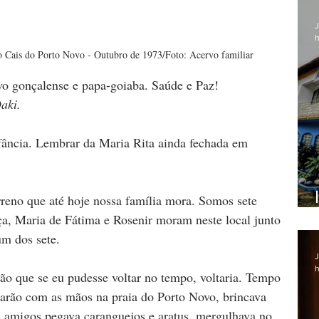
J
h
o Cais do Porto Novo - Outubro de 1973/Foto: Acervo familiar
vo gonçalense e papa-goiaba. Saúde e Paz!
aki.
fância. Lembrar da Maria Rita ainda fechada em 
rreno que até hoje nossa família mora. Somos sete 
ça, Maria de Fátima e Rosenir moram neste local junto 
um dos sete.
J
h
ão que se eu pudesse voltar no tempo, voltaria. Tempo 
marão com as mãos na praia do Porto Novo, brincava 
 amigos pegava caranguejos e aratus, mergulhava no 