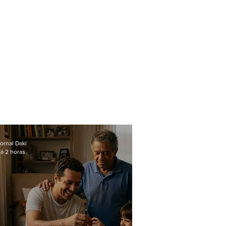
ornal Daki
á 2 horas