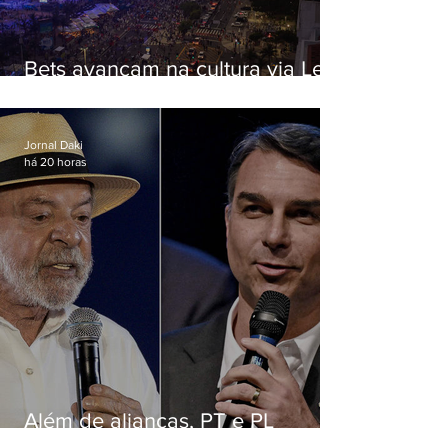
Bets avançam na cultura via Lei
Rouanet e criam dilema para
artistas
Jornal Daki
há 20 horas
Além de alianças, PT e PL
apostam em chapas puras para