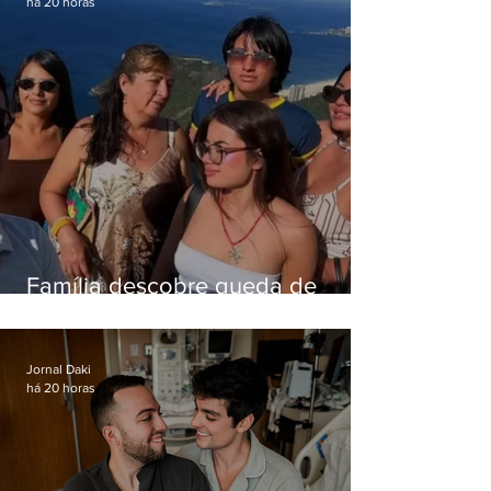
há 20 horas
Família descobre queda de
helicóptero pela internet
enquanto aguardava segundo
voo
Jornal Daki
há 20 horas