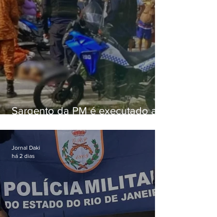
Sargento da PM é executado a
tiros enquanto estava de folga
em Vaz Lobo
Jornal Daki
há 2 dias