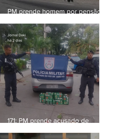
PM prende homem por pensão
alimentícia em Niterói
Jornal Daki
há 2 dias
171: PM prende acusado de
estelionato em restaurante de
Niterói