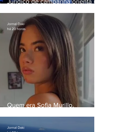
Jurídico de campanha orienta e
Eduardo Paes desiste de debate
da Band
Jornal Daki
há 20 horas
Quem era Sofia Murillo,
influenciadora de 17 anos morta
em queda de helicóptero no Rio
Jornal Daki