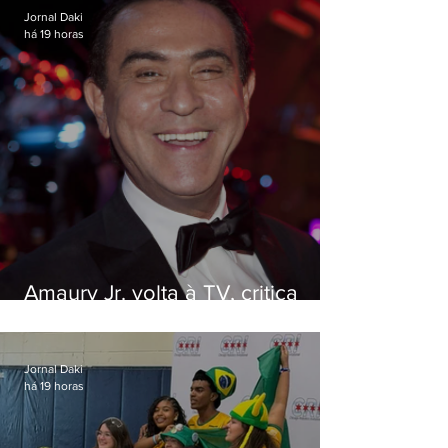
Jornal Daki
há 19 horas
Amaury Jr. volta à TV, critica
'jabá' e diz que as pessoas
viraram colunistas de si mesmas
Jornal Daki
há 19 horas