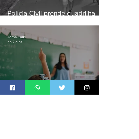
Polícia Civil prende quadrilha
especializada em roubos a
residências de luxo no Rio
Jornal Daki
há 2 dias
Ideb aponta que só anos iniciais
superam meta nacional da
educação