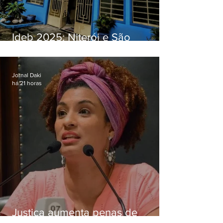
Ideb 2025: Niterói e São
Gonçalo têm desempenhos
distintos no ensino médio; veja
Jornal Daki
há 21 horas
Justiça aumenta penas de