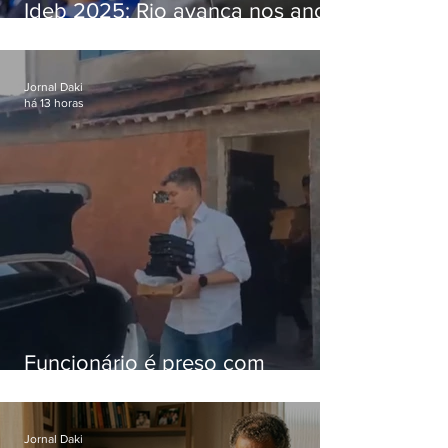
Ideb 2025: Rio avança nos anos
iniciais e fica acima da média
nacional
Jornal Daki
há 13 horas
Funcionário é preso com
computadores furtados do
Hospital do Andaraí
Jornal Daki