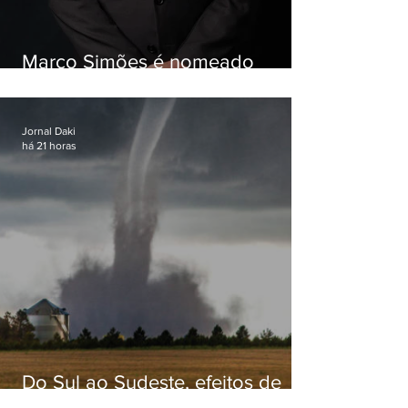
Marco Simões é nomeado
secretário de Estado de Governo
Jornal Daki
há 21 horas
Do Sul ao Sudeste, efeitos de
ciclone-bomba causam