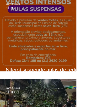
Jornal Daki
há 1 dia
Niterói suspende aulas de rede
municipal por previsão de
ventos fortes nesta sexta (7)
Jornal Daki
há 1 dia