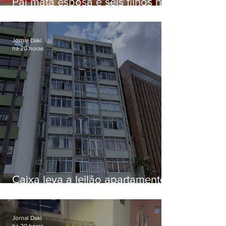
Pai mata esposa e seis filhos nos
EUA e não terá funeral
Jornal Daki
há 20 horas
Caixa leva a leilão apartamento
de Eduardo Bolsonaro em
Botafogo
Jornal Daki