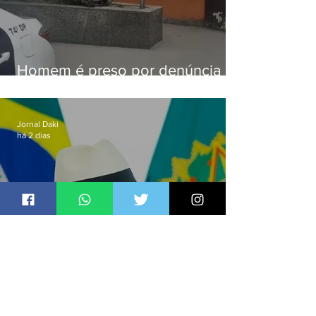
Homem é preso por denúncia
de importunação sexual em
Alcântara
Jornal Daki
há 2 dias