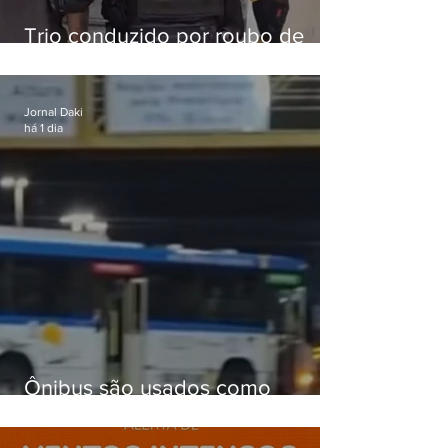
Trio conduzido por roubo de
celular no Méier acumula 37
passagens
Jornal Daki
há 1 dia
Ônibus são usados como
barricadas durante operação na
Gardênia Azul