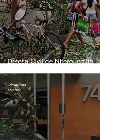
Defesa Civil de Niterói emite
aviso de ventos fortes para esta
sexta-feira (07)
Jornal Daki
há 1 dia