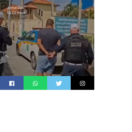
Jornal Daki
há 23 horas
Foragido da Justiça é preso
durante abordagem da PM na
RJ-106, em Maricá
Jornal Daki
há 1 dia