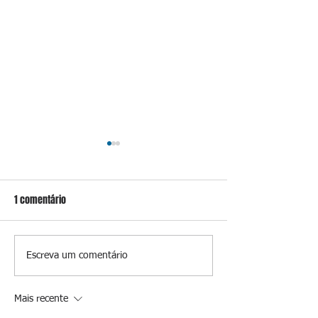
1 comentário
Prevenir é melhor
A luz que perman
Escreva um comentário
Mais recente