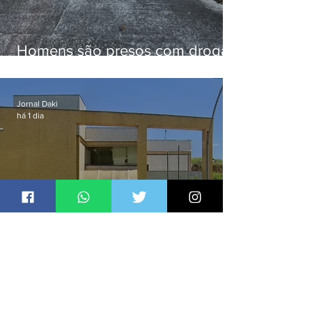
Homens são presos com drogas
e arma de fogo no Brejal
Jornal Daki
há 1 dia
Homem é preso por espancar
companheira até a morte após