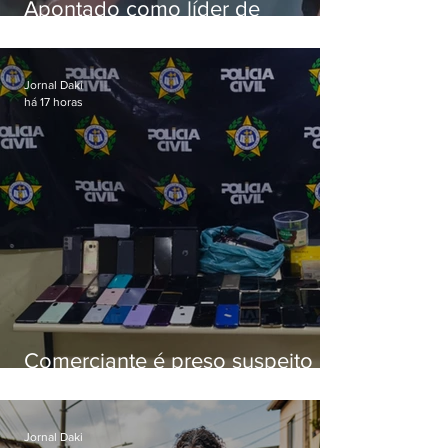
Apontado como líder de
esquema de golpes contra
aposentados é preso
Jornal Daki
há 17 horas
Comerciante é preso suspeito de
manter celulares roubados em
loja
Jornal Daki