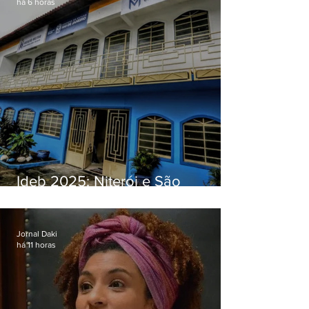
há 6 horas
Ideb 2025: Niterói e São
Gonçalo têm desempenhos
distintos no ensino médio; veja
Jornal Daki
há 11 horas