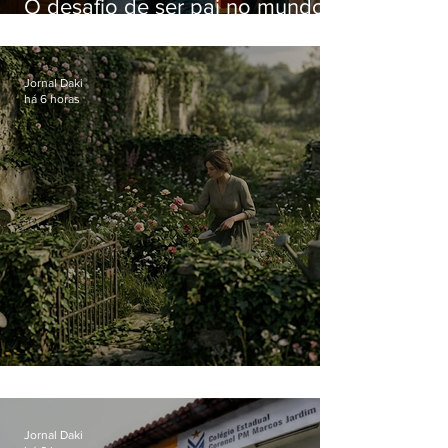
O desafio de ser pai no mundo
atual
Jornal Daki
há 6 horas
O jardim que ninguém vê
Jornal Daki