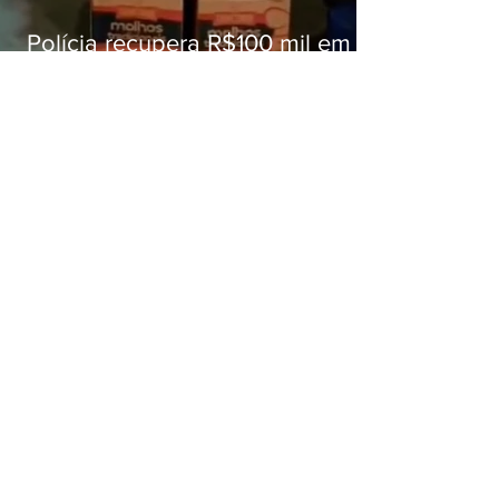
Polícia recupera R$100 mil em
carga roubada na Baixada
Fluminense