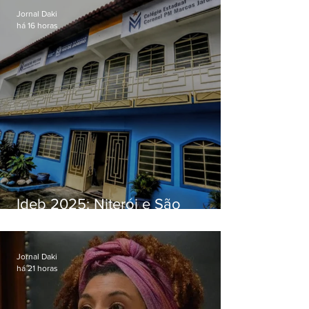
Jornal Daki
há 16 horas
Ideb 2025: Niterói e São
Gonçalo têm desempenhos
distintos no ensino médio; veja
Jornal Daki
há 21 horas