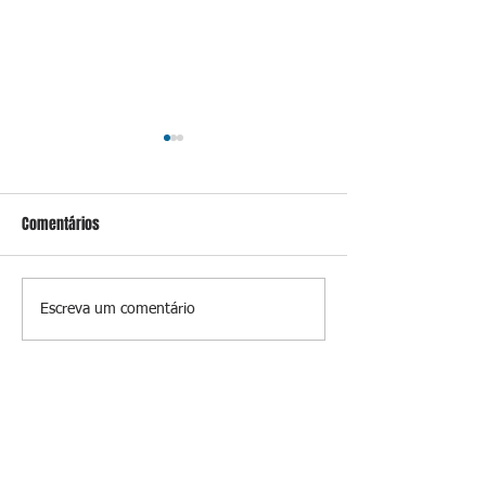
Comentários
Conceição
Homens são pres
Escreva um comentário
drogas e arma de 
Brejal