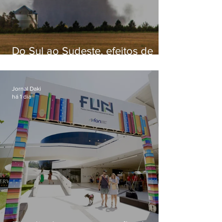
Do Sul ao Sudeste, efeitos de
ciclone-bomba causam
apreensão na população
Jornal Daki
há 1 dia