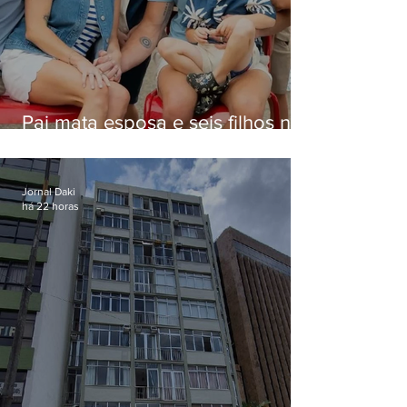
Pai mata esposa e seis filhos nos
EUA e não terá funeral
Jornal Daki
há 22 horas