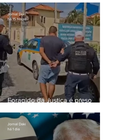
o Comando Vermelho
Jornal Daki
há 15 horas
Foragido da Justiça é preso
durante abordagem da PM na
RJ-106, em Maricá
Jornal Daki
há 1 dia