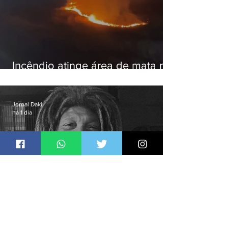
Incêndio atinge área de mata na
Serra do Vulcão, em Nova
Iguaçu
Jornal Daki
há 1 dia