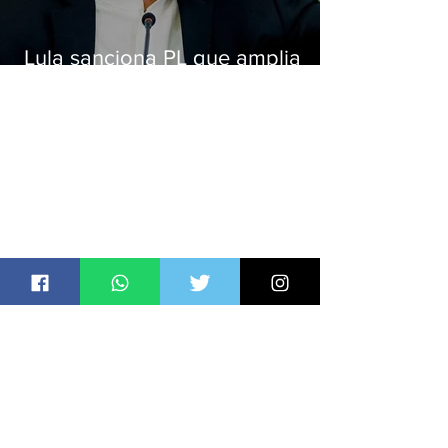
Lula sanciona PL que amplia
pena para crimes digitais contra
crianças