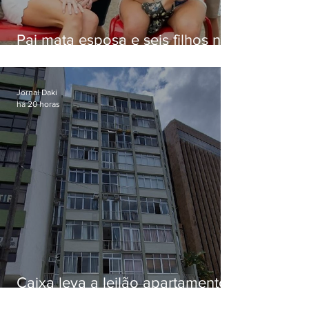
Pai mata esposa e seis filhos nos
EUA e não terá funeral
Jornal Daki
há 20 horas
Caixa leva a leilão apartamento
de Eduardo Bolsonaro em