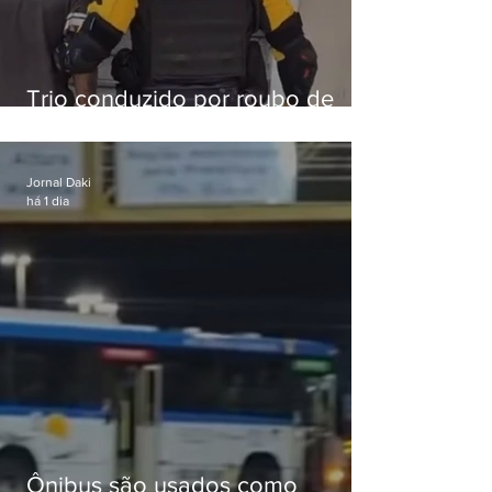
Trio conduzido por roubo de
celular no Méier acumula 37
passagens
Jornal Daki
há 1 dia
Ônibus são usados como