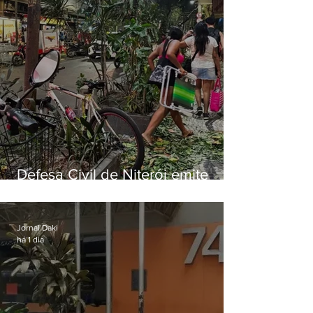
Defesa Civil de Niterói emite
aviso de ventos fortes para esta
sexta-feira (07)
Jornal Daki
há 1 dia