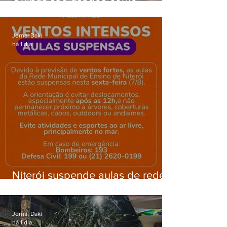
barricadas durante operação na
Gardênia Azul
Jornal Daki
há 1 dia
Niterói suspende aulas de rede
municipal por previsão de
ventos fortes nesta sexta (7)
Jornal Daki
há 1 dia