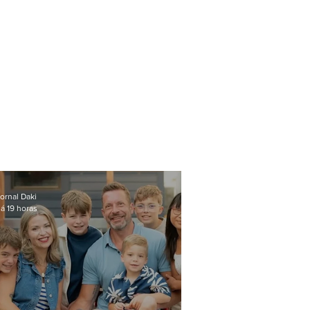
ornal Daki
á 19 horas