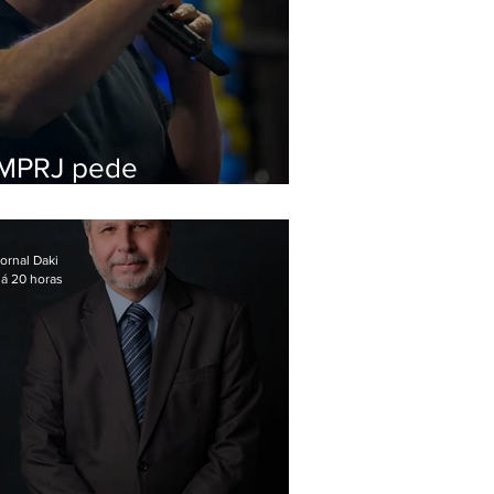
MPRJ pede
inelegibilidade de
Garotinho
ornal Daki
á 20 horas