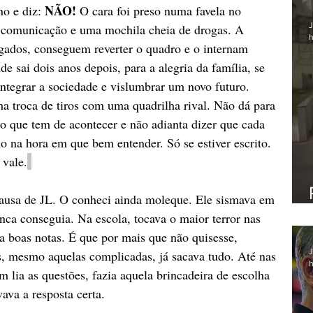
NÃO!
o e diz: 
 O cara foi preso numa favela no 
J
de comunicação e uma mochila cheia de drogas. A 
h
gados, conseguem reverter o quadro e o internam 
de sai dois anos depois, para a alegria da família, se 
integrar a sociedade e vislumbrar um novo futuro. 
 troca de tiros com uma quadrilha rival. Não dá para 
o que tem de acontecer e não adianta dizer que cada 
 na hora em que bem entender. Só se estiver escrito. 
 vale.
causa de JL. O conheci ainda moleque. Ele sismava em 
nca conseguia. Na escola, tocava o maior terror nas 
a boas notas. É que por mais que não quisesse, 
J
s, mesmo aquelas complicadas, já sacava tudo. Até nas 
h
m lia as questões, fazia aquela brincadeira de escolha 
ava a resposta certa.