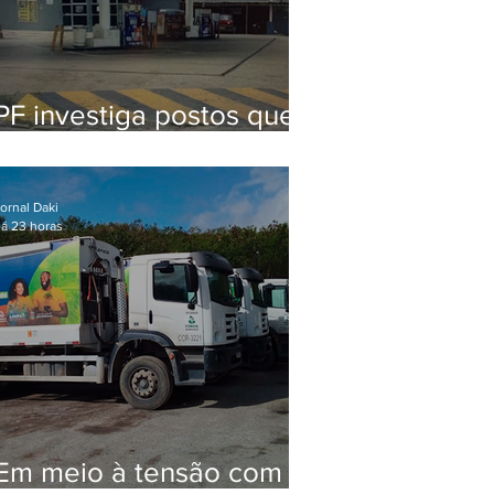
PF investiga postos que
usaram licença falsa com
assinatura de secretário
morto em 2020
ornal Daki
á 23 horas
Em meio à tensão com