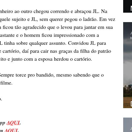
heiro ao outro chegou correndo e abraçou JL. Na 
quele sujeito e JL, sem querer pegou o ladrão. Em vez 
ficou tão agradecido que o levou para jantar em sua 
J
bastante e o homem ficou impressionado com a 
h
L tinha sobre qualquer assunto. Convidou JL para 
cartório, daí para cair nas graças da filha do patrão 
ito e junto com a esposa herdou o cartório. 
. Sempre torce pro bandido, mesmo sabendo que o 
 filme.
o.
pp 
AQUI
.
J
m 
AQUI
.