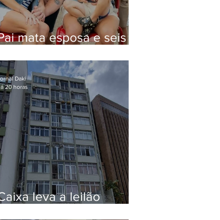
Pai mata esposa e seis
filhos nos EUA e não terá
funeral
ornal Daki
á 20 horas
Caixa leva a leilão
apartamento de Eduardo