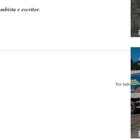
mbista e escritor.
J
h
Ver tudo