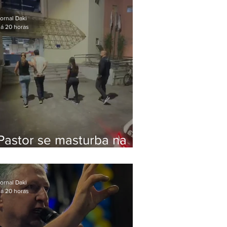
Bolsonaro em Botafogo
ornal Daki
á 20 horas
Pastor se masturba na
frente de criança e é
preso na Zona Oeste
ornal Daki
á 20 horas