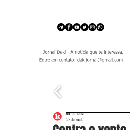
INÍCIO
É Daki. E de todo Mundo.
Jornal Daki - A notícia que te interessa.
Entre em contato: dakijornal
@gmail.com
Jornal Daki
20 de mai.