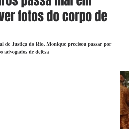
ros passa mal em
ver fotos do corpo de
l de Justiça do Rio, Monique precisou passar por 
s advogados de defesa
J
h