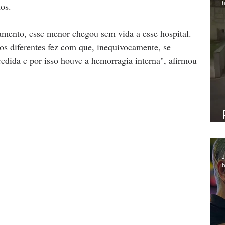
h
os.
ento, esse menor chegou sem vida a esse hospital. 
ios diferentes fez com que, inequivocamente, se 
redida e por isso houve a hemorragia interna", afirmou 
J
h