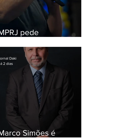
MPRJ pede
inelegibilidade de
Garotinho
ornal Daki
á 2 dias
Marco Simões é