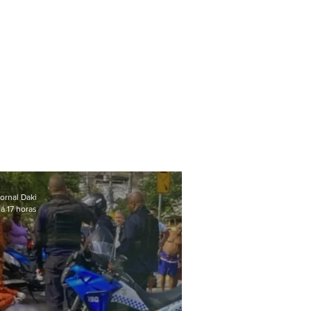
ornal Daki
á 17 horas