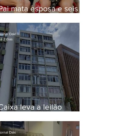
Pai mata esposa e seis
filhos nos EUA e não terá
funeral
ornal Daki
á 2 dias
Caixa leva a leilão
apartamento de Eduardo
Bolsonaro em Botafogo
ornal Daki