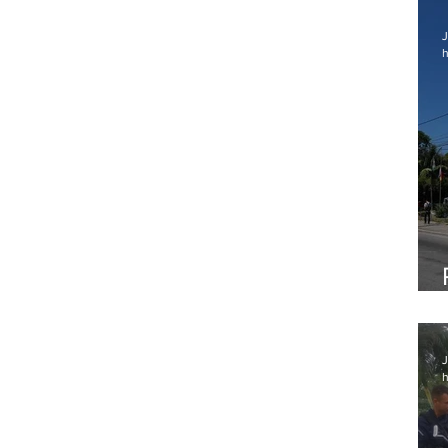
J
h
J
h