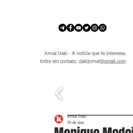
INÍCIO
É Daki. E de todo Mundo.
Jornal Daki - A notícia que te interessa.
Entre em contato: dakijornal
@gmail.com
Jornal Daki
30 de mai.