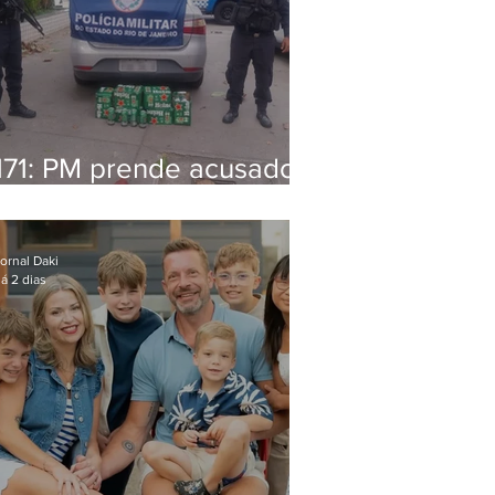
171: PM prende acusado
de estelionato em
restaurante de Niterói
ornal Daki
á 2 dias