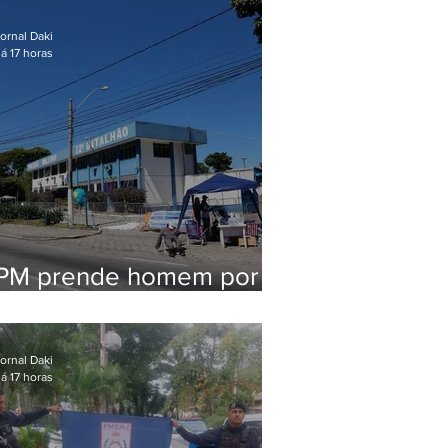
em Maricá
ornal Daki
á 17 horas
PM prende homem por
pensão alimentícia em
Niterói
ornal Daki
á 17 horas