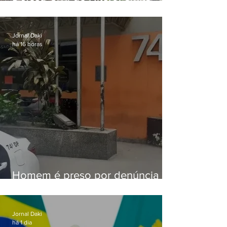
aviso de ventos fortes para esta
sexta-feira (07)
Jornal Daki
há 16 horas
Homem é preso por denúncia
de importunação sexual em
Alcântara
Jornal Daki
há 1 dia