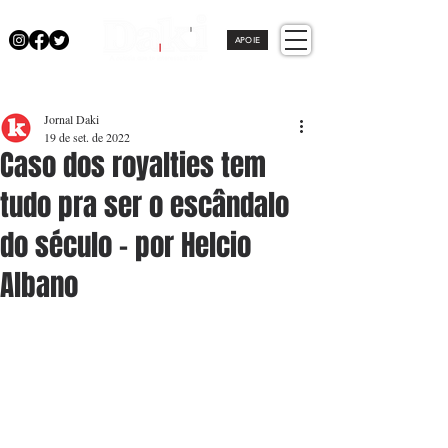
APOIE
Jornal Daki
19 de set. de 2022
Caso dos royalties tem
tudo pra ser o escândalo
do século - por Helcio
Albano