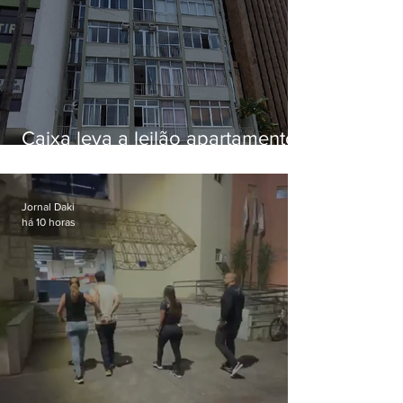
Caixa leva a leilão apartamento
de Eduardo Bolsonaro em
Botafogo
Jornal Daki
há 10 horas