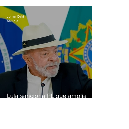
de importunação sexual em
Alcântara
Jornal Daki
há 1 dia
Lula sanciona PL que amplia
pena para crimes digitais contra
crianças