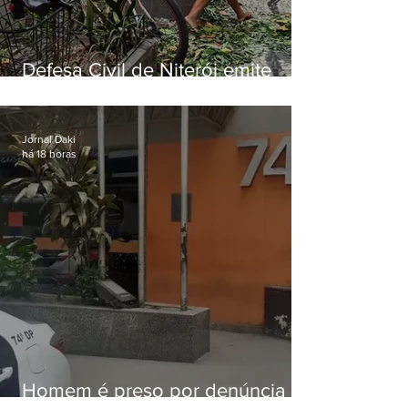
Defesa Civil de Niterói emite
aviso de ventos fortes para esta
sexta-feira (07)
Jornal Daki
há 18 horas
Homem é preso por denúncia