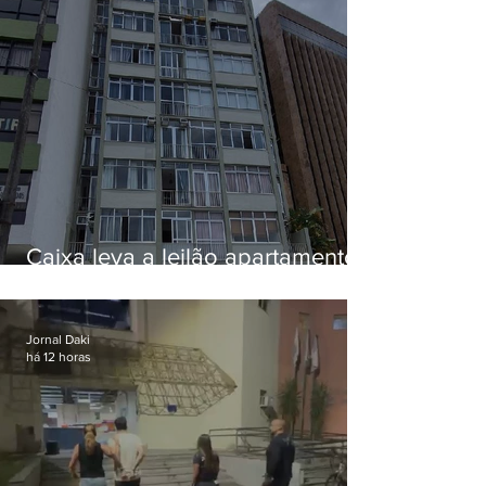
Caixa leva a leilão apartamento
de Eduardo Bolsonaro em
Botafogo
Jornal Daki
há 12 horas