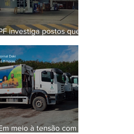
PF investiga postos que
usaram licença falsa com
assinatura de secretário
morto em 2020
ornal Daki
á 11 horas
Em meio à tensão com