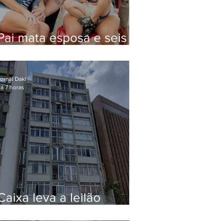
Pai mata esposa e seis
filhos nos EUA e não terá
funeral
ornal Daki
á 7 horas
Caixa leva a leilão
apartamento de Eduardo