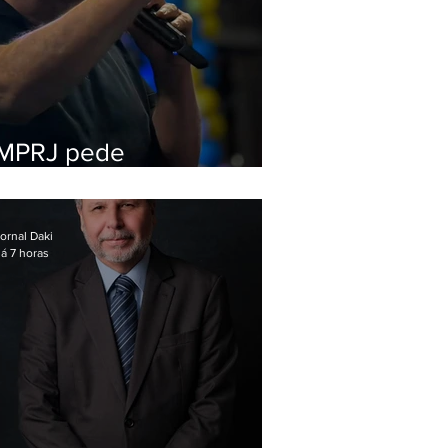
MPRJ pede
inelegibilidade de
Garotinho
ornal Daki
á 7 horas