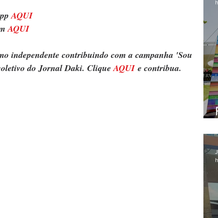
h
pp 
AQUI
m 
AQUI
ismo independente contribuindo com a campanha 'Sou 
oletivo do Jornal Daki. Clique 
AQUI
 e contribua.
J
h