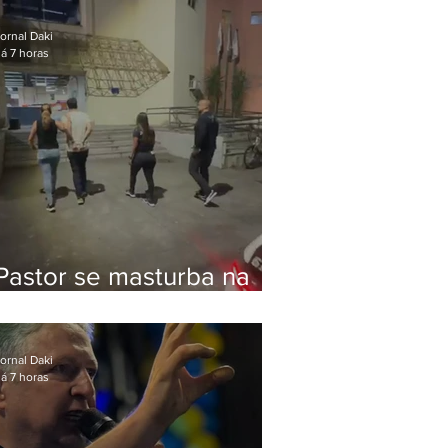
Bolsonaro em Botafogo
ornal Daki
á 7 horas
Pastor se masturba na
frente de criança e é
preso na Zona Oeste
ornal Daki
á 7 horas