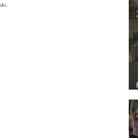
do. 
J
h
J
h