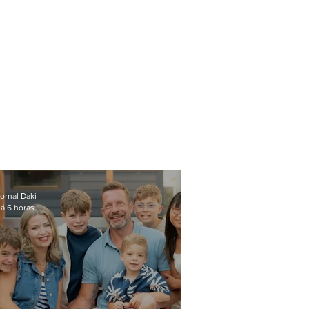
ornal Daki
á 6 horas