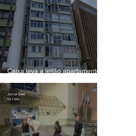
Caixa leva a leilão apartamento
de Eduardo Bolsonaro em
Botafogo
Jornal Daki
há 1 dia