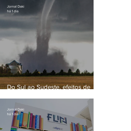
Jornal Daki
há 1 dia
Do Sul ao Sudeste, efeitos de
ciclone-bomba causam
apreensão na população
Jornal Daki
há 1 dia