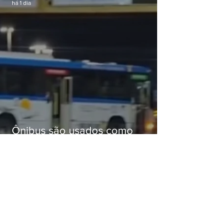
há 1 dia
Ônibus são usados como
barricadas durante operação na
Gardênia Azul