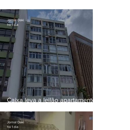
EUA e não terá funeral
Jornal Daki
há 1 dia
Caixa leva a leilão apartamento
de Eduardo Bolsonaro em
Botafogo
Jornal Daki
há 1 dia