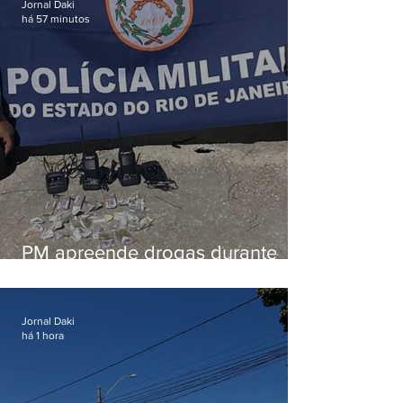
Jornal Daki
há 57 minutos
PM apreende drogas durante
patrulhamento em Maricá
Jornal Daki
há 1 hora