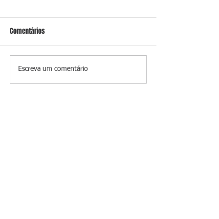
Comentários
Conceição
Prevenir é melhor
Escreva um comentário