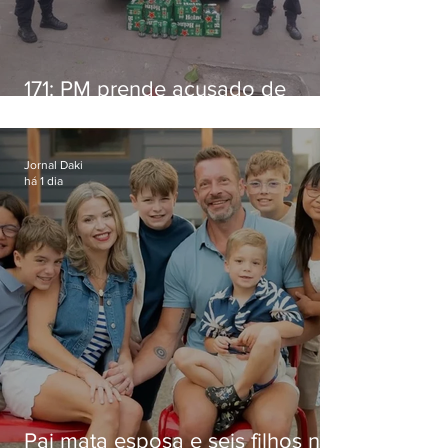
171: PM prende acusado de
estelionato em restaurante de
Niterói
Jornal Daki
há 1 dia
Pai mata esposa e seis filhos nos