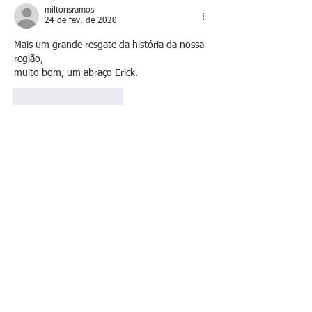
miltonsramos
milhões
24 de fev. de 2020
Mais um grande resgate da história da nossa 
região, 
muito bom, um abraço Erick.
Curtir
Responder