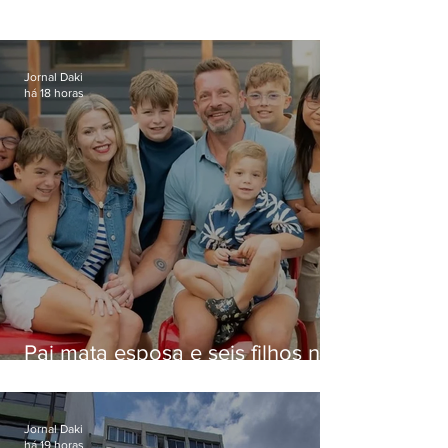
Jornal Daki
há 18 horas
Pai mata esposa e seis filhos nos
EUA e não terá funeral
Jornal Daki
há 19 horas