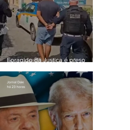
Foragido da Justiça é preso
durante abordagem da PM na
RJ-106, em Maricá
Jornal Daki
há 23 horas