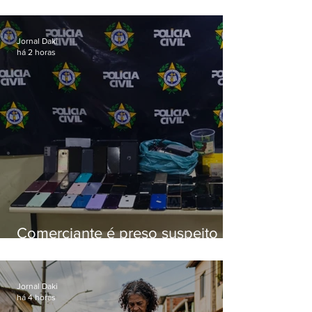
esquema de golpes contra
aposentados é preso
Jornal Daki
há 2 horas
Comerciante é preso suspeito de
manter celulares roubados em
loja
Jornal Daki
há 4 horas