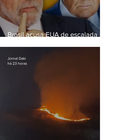
Brasil acusa EUA de escalada
hostil após revogar visto de
embaixadora
Jornal Daki
há 23 horas