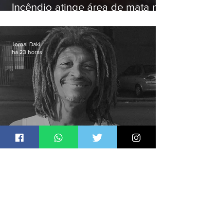
Incêndio atinge área de mata na
Serra do Vulcão, em Nova
Iguaçu
Jornal Daki
há 23 horas
Justiça ouve testemunhas em
caso de homem morto por
dívida de R$ 25
Jornal Daki