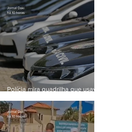
enteada em Japeri
Jornal Daki
há 10 horas
Polícia mira quadrilha que usava
roubo de veículos para financiar
o Comando Vermelho
Jornal Daki
há 10 horas