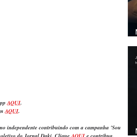
J
h
pp 
AQUI
.
m 
AQUI
.
ismo independente contribuindo com a campanha 'Sou 
oletivo do Jornal Daki. Clique 
AQUI
 e contribua.