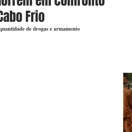
orrem em confronto
abo Frio
 quantidade de drogas e armamento
J
h