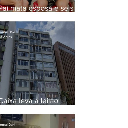
Pai mata esposa e seis
filhos nos EUA e não terá
funeral
ornal Daki
á 2 dias
Caixa leva a leilão
apartamento de Eduardo
Bolsonaro em Botafogo
ornal Daki