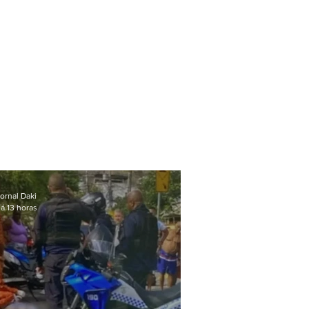
ornal Daki
á 13 horas