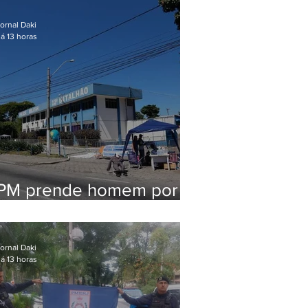
em Maricá
ornal Daki
á 13 horas
PM prende homem por
pensão alimentícia em
Niterói
ornal Daki
á 13 horas