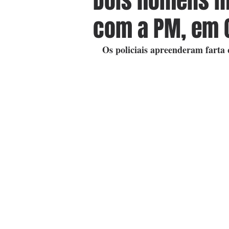
Dois homens m
com a PM, em C
Os policiais apreenderam farta