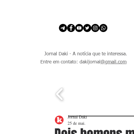
INÍCIO
É Daki. E de todo Mundo.
Jornal Daki - A notícia que te interessa.
Entre em contato: dakijornal
@gmail.com
Jornal Daki
25 de mai.