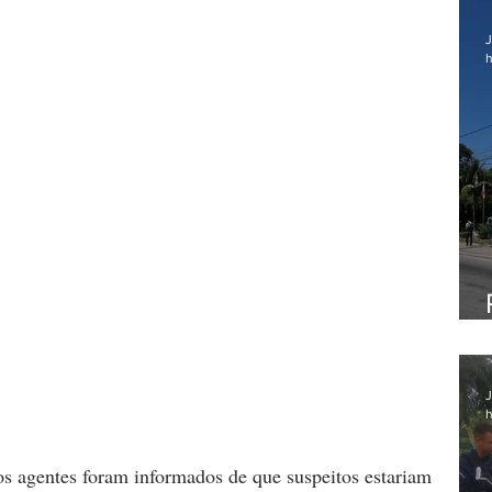
J
h
J
h
os agentes foram informados de que suspeitos estariam 