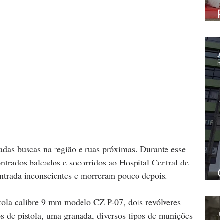
J
h
adas buscas na região e ruas próximas. Durante esse 
trados baleados e socorridos ao Hospital Central de 
trada inconscientes e morreram pouco depois.
tola calibre 9 mm modelo CZ P-07, dois revólveres 
os de pistola, uma granada, diversos tipos de munições 
J