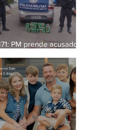
171: PM prende acusado
de estelionato em
restaurante de Niterói
ornal Daki
á 2 dias