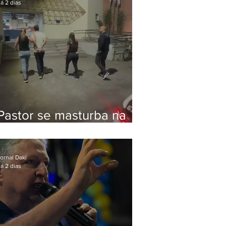
á 2 dias
Pastor se masturba na
frente de criança e é
preso na Zona Oeste
ornal Daki
á 2 dias