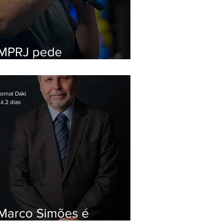
MPRJ pede
inelegibilidade de
Garotinho
ornal Daki
á 2 dias
Marco Simões é