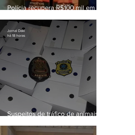
Polícia recupera R$100 mil em
carga roubada na Baixada
Fluminense
Jornal Daki
há 18 horas
Suspeitos de tráfico de animais
silvestres são presos com 50
aves