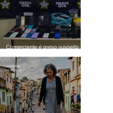
Comerciante é preso suspeito de
manter celulares roubados em
loja
Jornal Daki
há 20 horas