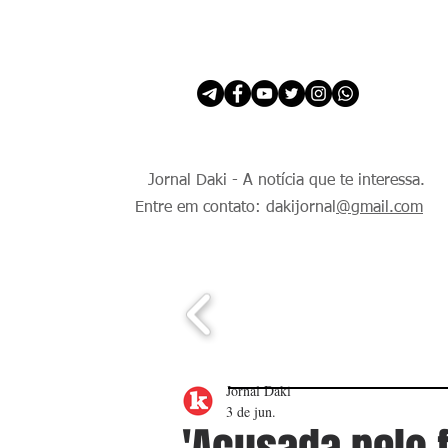
INÍCIO
É Daki. E de todo Mundo.
Jornal Daki - A notícia que te interessa.
Entre em contato: dakijornal
@gmail.com
Jornal Daki
3 de jun.