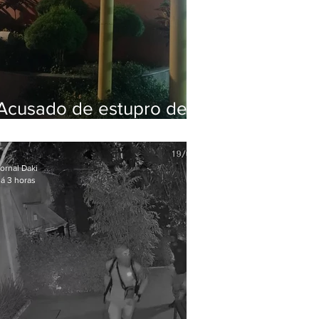
Acusado de estupro de
vulnerável é preso em
Maricá
ornal Daki
á 3 horas