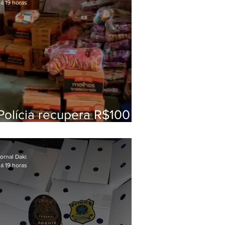
á 19 horas
Polícia recupera R$100
mil em carga roubada na
Baixada Fluminense
ornal Daki
á 19 horas