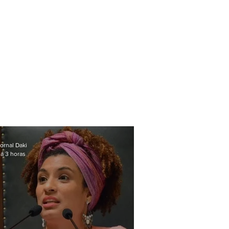
ornal Daki
á 3 horas