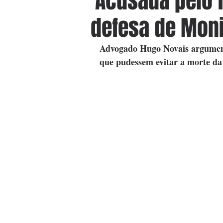
'Acusada pelo f
defesa de Moni
Advogado Hugo Novais argument
que pudessem evitar a morte da