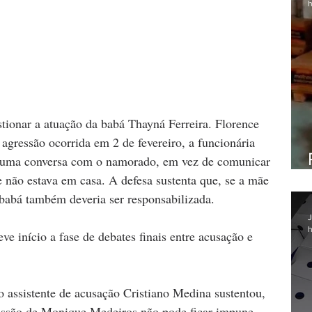
h
stionar a atuação da babá Thayná Ferreira. Florence 
agressão ocorrida em 2 de fevereiro, a funcionária 
em uma conversa com o namorado, em vez de comunicar 
e não estava em casa. A defesa sustenta que, se a mãe 
babá também deveria ser responsabilizada.
J
h
ve início a fase de debates finais entre acusação e 
o assistente de acusação Cristiano Medina sustentou, 
issão de Monique Medeiros não pode ficar impune. 