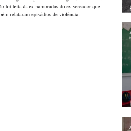
o foi feita às ex-namoradas do ex-vereador que 
ém relataram episódios de violência.
J
h
J