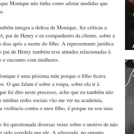
o que Monique não tinha como adotar medidas que 
a.
mbém integra a defesa de Monique, fez críticas a 
el, pai de Henry e ex-companheiro da cliente, sobre a 
dias após a morte do filho. A representante jurídica 
 pai de Henry também teve atitudes relacionadas à 
ro e encontro com mulheres.
J
onique é uma péssima mãe porque o filho ficava 
h
s. O que falam é sobre a roupa, sobre ela ir à 
ue foi dito neste processo, acho que eu também não 
 minhas redes sociais vão me ver na academia, 
a violência contra o meu filho, é porque eu sou uma 
 foi questionada diversas vezes sobre o motivo de não 
er sido agredida por ele. A advogada, no entanto, 