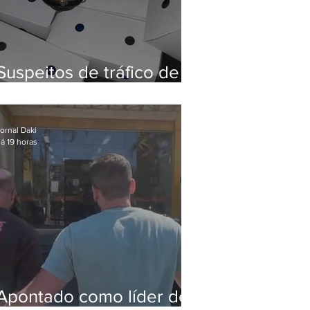
Suspeitos de tráfico de
animais silvestres são
presos com 50 aves
ornal Daki
á 19 horas
Apontado como líder de