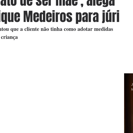
ato de ser mãe', alega
que Medeiros para júri
ou que a cliente não tinha como adotar medidas 
 criança
J
h